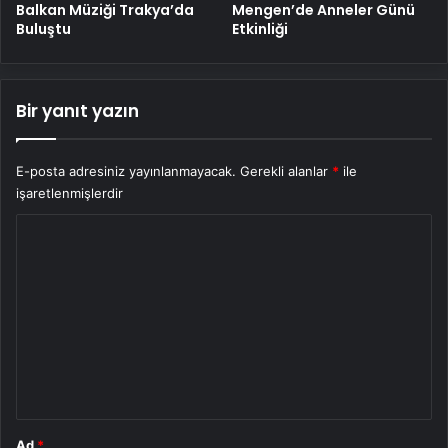
Balkan Müziği Trakya’da
Mengen’de Anneler Günü
Buluştu
Etkinliği
Bir yanıt yazın
E-posta adresiniz yayınlanmayacak.
Gerekli alanlar
*
ile
işaretlenmişlerdir
Y
o
r
u
m
*
Ad
*