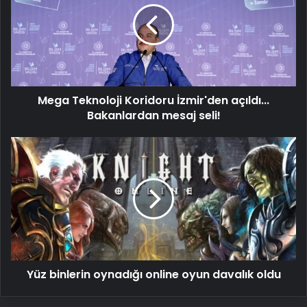
İzmir'den
açıldı...
Bakanlardan
mesaj
seli!
Mega Teknoloji Koridoru İzmir'den açıldı...
Bakanlardan mesaj seli!
Yüz
binlerin
oynadığı
online
oyun
davalık
oldu
Yüz binlerin oynadığı online oyun davalık oldu