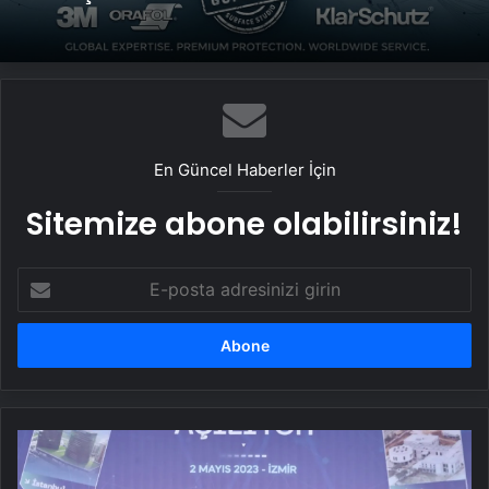
Politikası ve Hakan Fidan Faktörü
UETDS Nedir ? Uetds.com İle Akıllı Dijital
Taşımacılık Yazılımı
En Güncel Haberler İçin
Sitemize abone olabilirsiniz!
E-
posta
adresinizi
girin
Mega
Teknoloji
Koridoru