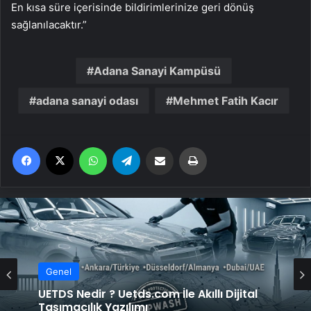
En kısa süre içerisinde bildirimlerinize geri dönüş
sağlanılacaktır.”
Adana Sanayi Kampüsü
adana sanayi odası
Mehmet Fatih Kacır
Facebook
X
WhatsApp
Telegram
Email'den paylaş
Yaz
Genel
Genel
Yeni Dünya Düzensizliği Çağında Türk Dış