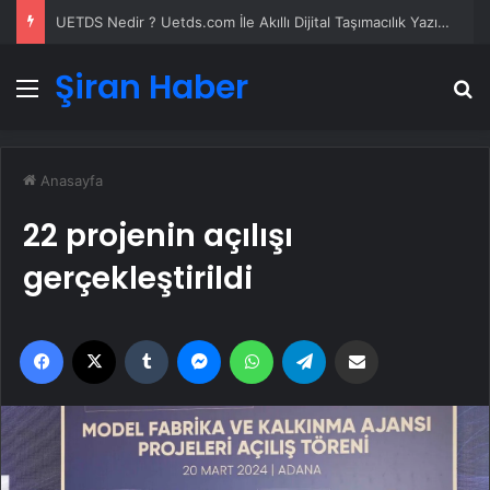
UETDS Nedir ? Uetds.com İle Akıllı Dijital Taşımacılık Yazılımı
Şiran Haber
Menü
A
Anasayfa
22 projenin açılışı
gerçekleştirildi
Facebook
X
Tumblr
Messenger
WhatsApp
Telegram
Email'den paylaş