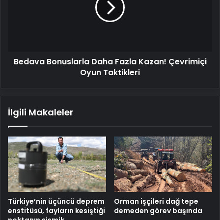
Kazan!
Çevrimiçi
Oyun
Taktikleri
Bedava Bonuslarla Daha Fazla Kazan! Çevrimiçi
Oyun Taktikleri
İlgili Makaleler
Türkiye’nin üçüncü deprem
Orman işçileri dağ tepe
enstitüsü, fayların kesiştiği
demeden görev başında
noktanın sismik