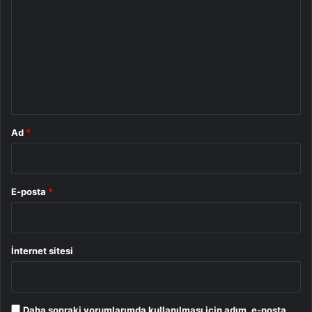
o
r
u
m
*
Ad
*
E-posta
*
İnternet sitesi
Daha sonraki yorumlarımda kullanılması için adım, e-posta