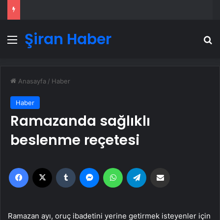
Şiran Haber
Menü
A
Anasayfa
/
Haber
Haber
Ramazanda sağlıklı
beslenme reçetesi
Facebook
X
Tumblr
Messenger
WhatsApp
Telegram
Email'den paylaş
Ramazan ayı, oruç ibadetini yerine getirmek isteyenler için