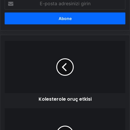
E-
posta
adresinizi
girin
Kolesterole
oruç
etkisi
Kolesterole oruç etkisi
Bedava
Bonuslarla
Daha
Fazla