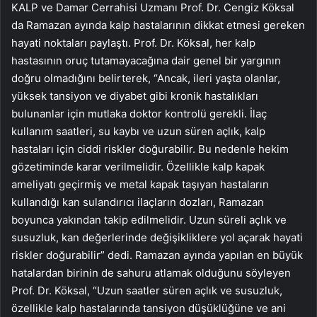
KALP ve Damar Cerrahisi Uzmanı Prof. Dr. Cengiz Köksal
da Ramazan ayında kalp hastalarının dikkat etmesi gereken
hayati noktaları paylaştı. Prof. Dr. Köksal, her kalp
hastasının oruç tutamayacağına dair genel bir yargının
doğru olmadığını belirterek, “Ancak, ileri yaşta olanlar,
yüksek tansiyon ve diyabet gibi kronik hastalıkları
bulunanlar için mutlaka doktor kontrolü gerekli. İlaç
kullanım saatleri, su kaybı ve uzun süren açlık, kalp
hastaları için ciddi riskler doğurabilir. Bu nedenle hekim
gözetiminde karar verilmelidir. Özellikle kalp kapak
ameliyatı geçirmiş ve metal kapak taşıyan hastaların
kullandığı kan sulandırıcı ilaçların dozları, Ramazan
boyunca yakından takip edilmelidir. Uzun süreli açlık ve
susuzluk, kan değerlerinde değişikliklere yol açarak hayati
riskler doğurabilir” dedi. Ramazan ayında yapılan en büyük
hatalardan birinin de sahuru atlamak olduğunu söyleyen
Prof. Dr. Köksal, “Uzun saatler süren açlık ve susuzluk,
özellikle kalp hastalarında tansiyon düşüklüğüne ve ani