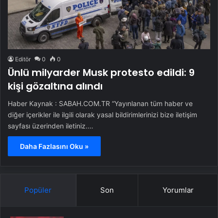
Editör
0
0
Ünlü milyarder Musk protesto edildi: 9
kişi gözaltına alındı
Haber Kaynak : SABAH.COM.TR “Yayınlanan tüm haber ve
diğer içerikler ile ilgili olarak yasal bildirimlerinizi bize iletişim
sayfası üzerinden iletiniz.…
Daha Fazlasını Oku »
Popüler
Son
Yorumlar