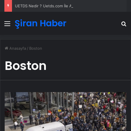
UETDS Nedir ? Uetds.com İle Akıllı Dijital Taşımacılık Yazılımı
Şiran Haber
Menü
A
Anasayfa
/
Boston
Boston