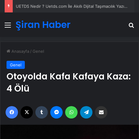
UETDS Nedir ? Uetds.com İle Akıllı Dijital Taşımacılık Yazılımı
Şiran Haber
Menü
A
Anasayfa
/
Genel
Genel
Otoyolda Kafa Kafaya Kaza:
4 Ölü
Facebook
X
Tumblr
Messenger
WhatsApp
Telegram
Email'den paylaş