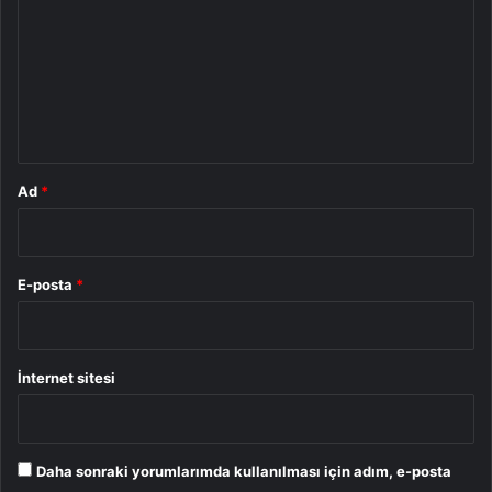
r
u
m
*
Ad
*
E-posta
*
İnternet sitesi
Daha sonraki yorumlarımda kullanılması için adım, e-posta