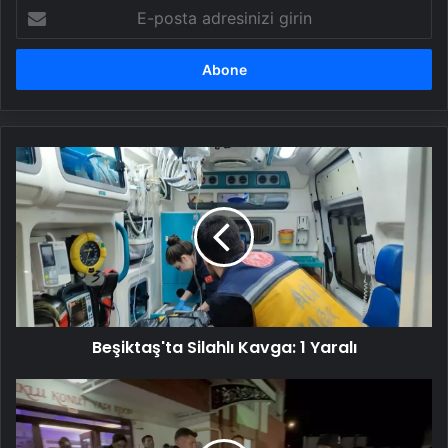
E-
posta
adresinizi
girin
Beşiktaş'ta
Silahlı
Kavga:
1
Yaralı
Beşiktaş'ta Silahlı Kavga: 1 Yaralı
İki
Kardeş
Katledildi,