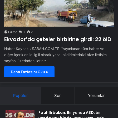
Editör
0
2
Ekvador’da çeteler birbirine girdi: 22 ölü
Haber Kaynak : SABAH.COM.TR “Yayınlanan tüm haber ve
diğer içerikler ile ilgili olarak yasal bildirimlerinizi bize iletişim
sayfası üzerinden iletiniz.…
Daha Fazlasını Oku »
Popüler
Son
Yorumlar
Fatih Erbakan: Bir yanda ABD, bir