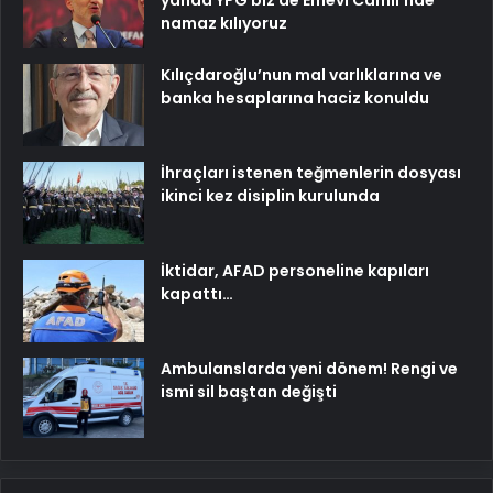
yanda YPG biz de Emevi Camii’nde
namaz kılıyoruz
Kılıçdaroğlu’nun mal varlıklarına ve
banka hesaplarına haciz konuldu
İhraçları istenen teğmenlerin dosyası
ikinci kez disiplin kurulunda
İktidar, AFAD personeline kapıları
kapattı…
Ambulanslarda yeni dönem! Rengi ve
ismi sil baştan değişti