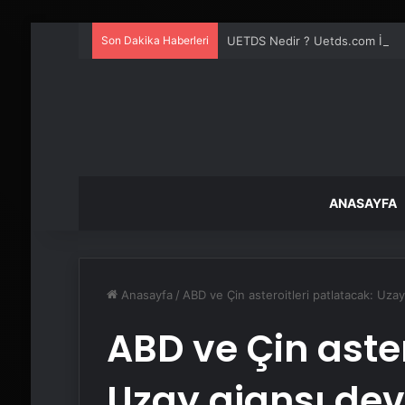
Son Dakika Haberleri
UETDS Nedir ? Uetds.com İle Akıll
ANASAYFA
Anasayfa
/
ABD ve Çin asteroitleri patlatacak: Uzay 
ABD ve Çin aster
Uzay ajansı devl