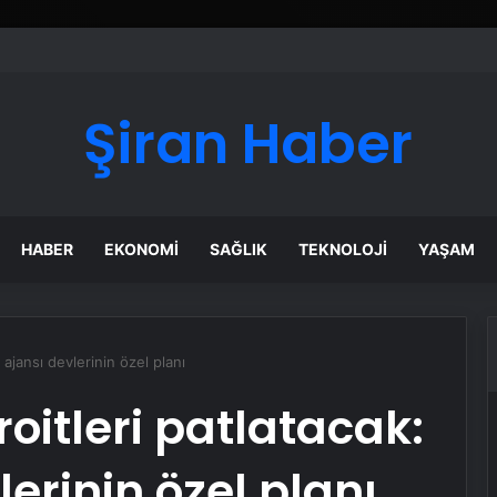
ı Dijital Taşımacılık Yazılımı
Şiran Haber
HABER
EKONOMI
SAĞLIK
TEKNOLOJI
YAŞAM
ajansı devlerinin özel planı
oitleri patlatacak:
erinin özel planı