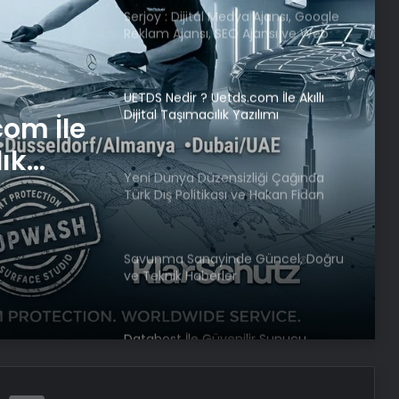
UETDS Nedir ? Uetds.com İle Akıllı
Dijital Taşımacılık Yazılımı
Yeni Dünya Düzensizliği Çağında
Türk Dış Politikası ve Hakan Fidan
iği
Faktörü
tikası
Savunma Sanayinde Güncel, Doğru
örü
ve Teknik Haberler
com İle
Datahost İle Güvenilir Sunucu
lık
Hizmetleri
Victor Osimhen: Çok büyük bir karar
almam gerekiyor