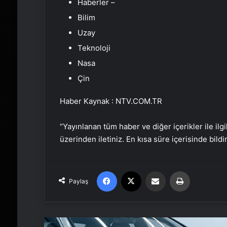
Haberler –
Bilim
Uzay
Teknoloji
Nasa
Çin
Haber Kaynak : NTV.COM.TR
“Yayınlanan tüm haber ve diğer içerikler ile ilgil
üzerinden iletiniz. En kısa süre içerisinde bildi
Facebook
X
Email'den paylaş
Yaz
Paylaş