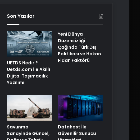
Son Yazılar
Yeni Dünya
Düzensizliği
Çağında Türk Dış
Politikası ve Hakan
Fidan Faktörü
UETDS Nedir ?
Uetds.com İle Akıllı
Dijital Taşımacılık
Yazılımı
Savunma
Datahost İle
Sanayinde Güncel,
Güvenilir Sunucu
Doğru ve Teknik
Hizmetleri