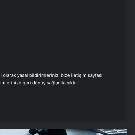
Ajax ve Groningen yenişemedi: PSV
liderliğe yükseldi
Samsung, Android 16’yı bu ay test
etmeye başlayacak
iPhone 17 kamerası nasıl olacak: İşte
bilmeniz gereken her şey
i olarak yasal bildirimlerinizi bize iletişim sayfası
rimlerinize geri dönüş sağlanılacaktır.”
Yapay zeka destekli Siri, iPhone 19
modelleri ile gelecek
Serjoy : Dijital Medya Ajansı, Google
Reklam Ajansı, SEO Ajansı ve Web
Tasarım Ajansı