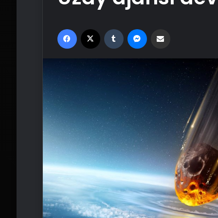
Facebook
X
Tumblr
Messenger
Email'den paylaş