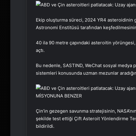
Ekip oluşturma süreci, 2024 YR4 asteroidinin g
Astronomi Enstitüsü tarafından keşfedilmesinin 
40 ila 90 metre çapındaki asteroitin yörüngesi
açtı.
Bu nedenle, SASTIND, WeChat sosyal medya pla
sistemleri konusunda uzman mezunlar aradığın
MİSYONUNA BENZER
Çin’in gezegen savunma stratejisinin, NASA’nın
şekilde test ettiği Çift Asteroit Yönlendirme 
bildirildi.