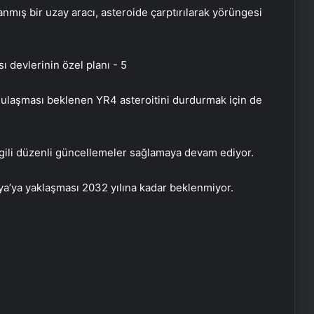
mış bir uzay aracı, asteroide çarptırılarak yörüngesi
a ulaşması beklenen YR4 asteroitini durdurmak için de
ilgili düzenli güncellemeler sağlamaya devam ediyor.
’ya yaklaşması 2032 yılına kadar beklenmiyor.
Victor Osimhen: Çok büyük bir karar
almam gerekiyor