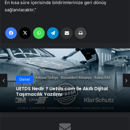
En kısa süre içerisinde bildirimlerinize geri dönüş
sağlanılacaktır.”
Facebook
X
WhatsApp
Telegram
Email'den paylaş
Yaz
Genel
Genel
Yeni Dünya Düzensizliği Çağında Türk Dış
UETDS Nedir ? Uetds.com İle Akıllı Dijital
Politikası ve Hakan Fidan Faktörü
Taşımacılık Yazılımı