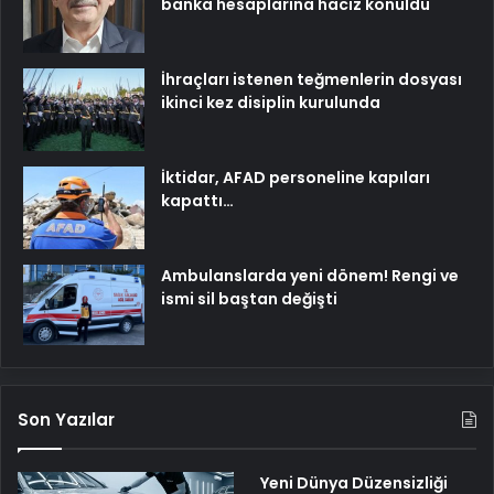
banka hesaplarına haciz konuldu
İhraçları istenen teğmenlerin dosyası
ikinci kez disiplin kurulunda
İktidar, AFAD personeline kapıları
kapattı…
Ambulanslarda yeni dönem! Rengi ve
ismi sil baştan değişti
Son Yazılar
Yeni Dünya Düzensizliği