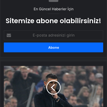
En Güncel Haberler İçin
Sitemize abone olabilirsiniz!
E-
posta
adresinizi
girin
Kayserispor'da
Sergej
Jakirovic
dönemi
başladı