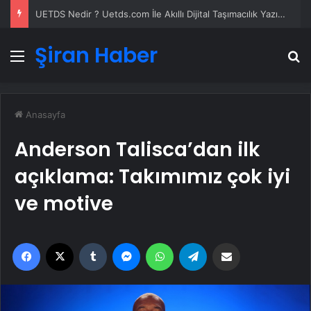
UETDS Nedir ? Uetds.com İle Akıllı Dijital Taşımacılık Yazılımı
Şiran Haber
Menü
A
Anasayfa
Anderson Talisca’dan ilk
açıklama: Takımımız çok iyi
ve motive
Facebook
X
Tumblr
Messenger
WhatsApp
Telegram
Email'den paylaş