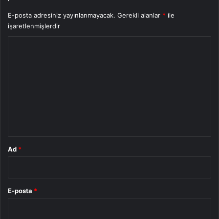
E-posta adresiniz yayınlanmayacak.
Gerekli alanlar
*
ile
işaretlenmişlerdir
Y
o
r
u
m
*
Ad
*
E-posta
*