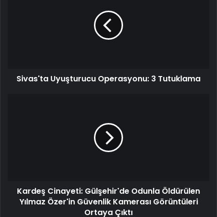
Operasyonu:
3
Tutuklama
Sivas'ta Uyuşturucu Operasyonu: 3 Tutuklama
Kardeş
Cinayeti:
Gülşehir'de
Odunla
Öldürülen
Yılmaz
Özer'in
Güvenlik
Kamerası
Kardeş Cinayeti: Gülşehir'de Odunla Öldürülen
Görüntüleri
Ortaya
Yılmaz Özer'in Güvenlik Kamerası Görüntüleri
Çıktı
Ortaya Çıktı