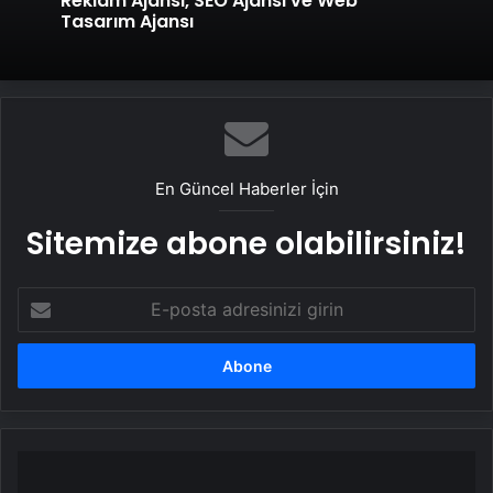
Reklam Ajansı, SEO Ajansı ve Web
Tasarım Ajansı
En Güncel Haberler İçin
Sitemize abone olabilirsiniz!
E-
posta
adresinizi
girin
Sivas'ta
Uyuşturucu