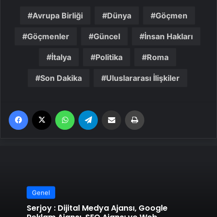
Avrupa Birliği
Dünya
Göçmen
Göçmenler
Güncel
İnsan Hakları
İtalya
Politika
Roma
Son Dakika
Uluslararası İlişkiler
Facebook
X
WhatsApp
Telegram
Email'den paylaş
Yaz
Genel
Serjoy : Dijital Medya Ajansı, Google