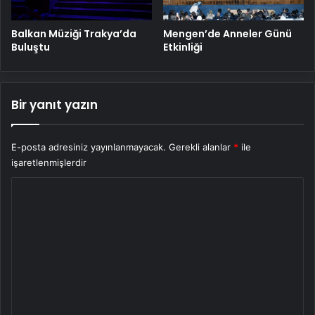
Balkan Müziği Trakya’da
Mengen’de Anneler Günü
Buluştu
Etkinliği
Bir yanıt yazın
E-posta adresiniz yayınlanmayacak.
Gerekli alanlar
*
ile
işaretlenmişlerdir
Y
o
r
u
m
*