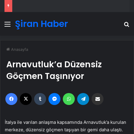
Şiran Haber
Menü
A
Anasayfa
Arnavutluk’a Düzensiz
Göçmen Taşınıyor
Facebook
X
Tumblr
Messenger
WhatsApp
Telegram
Email'den paylaş
İtalya ile varılan anlaşma kapsamında Arnavutluk’a kurulan
merkeze, düzensiz göçmen taşıyan bir gemi daha ulaştı.