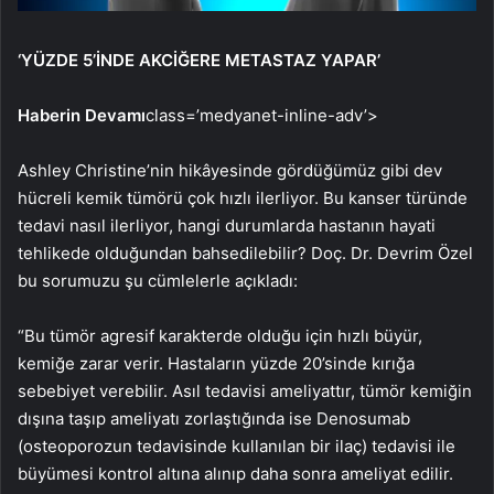
‘YÜZDE 5’İNDE AKCİĞERE METASTAZ YAPAR’
Haberin Devamı
class=’medyanet-inline-adv’>
Ashley Christine’nin hikâyesinde gördüğümüz gibi dev
hücreli kemik tümörü çok hızlı ilerliyor. Bu kanser türünde
tedavi nasıl ilerliyor, hangi durumlarda hastanın hayati
tehlikede olduğundan bahsedilebilir? Doç. Dr. Devrim Özel
bu sorumuzu şu cümlelerle açıkladı:
“Bu tümör agresif karakterde olduğu için hızlı büyür,
kemiğe zarar verir. Hastaların yüzde 20’sinde kırığa
sebebiyet verebilir. Asıl tedavisi ameliyattır, tümör kemiğin
dışına taşıp ameliyatı zorlaştığında ise Denosumab
(osteoporozun tedavisinde kullanılan bir ilaç) tedavisi ile
büyümesi kontrol altına alınıp daha sonra ameliyat edilir.