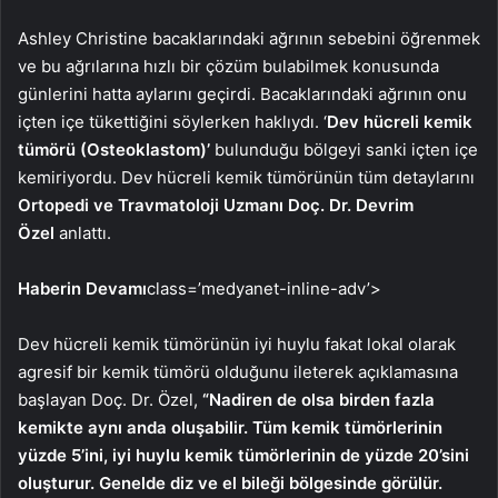
Ashley Christine bacaklarındaki ağrının sebebini öğrenmek
ve bu ağrılarına hızlı bir çözüm bulabilmek konusunda
günlerini hatta aylarını geçirdi. Bacaklarındaki ağrının onu
içten içe tükettiğini söylerken haklıydı. ‘
Dev hücreli kemik
tümörü (Osteoklastom)’
bulunduğu bölgeyi sanki içten içe
kemiriyordu. Dev hücreli kemik tümörünün tüm detaylarını
Ortopedi ve Travmatoloji Uzmanı Doç. Dr. Devrim
Özel
anlattı.
Haberin Devamı
class=’medyanet-inline-adv’>
Dev hücreli kemik tümörünün iyi huylu fakat lokal olarak
agresif bir kemik tümörü olduğunu ileterek açıklamasına
başlayan Doç. Dr. Özel,
“Nadiren de olsa birden fazla
kemikte aynı anda oluşabilir. Tüm kemik tümörlerinin
yüzde 5’ini, iyi huylu kemik tümörlerinin de yüzde 20’sini
oluşturur. Genelde diz ve el bileği bölgesinde görülür.