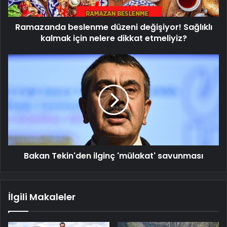
nelere
dikkat
Ramazanda beslenme düzeni değişiyor! Sağlıklı
etmeliyiz?
kalmak için nelere dikkat etmeliyiz?
Bakan
Tekin'den
ilginç
'mülakat'
savunması
Bakan Tekin'den ilginç 'mülakat' savunması
İlgili Makaleler