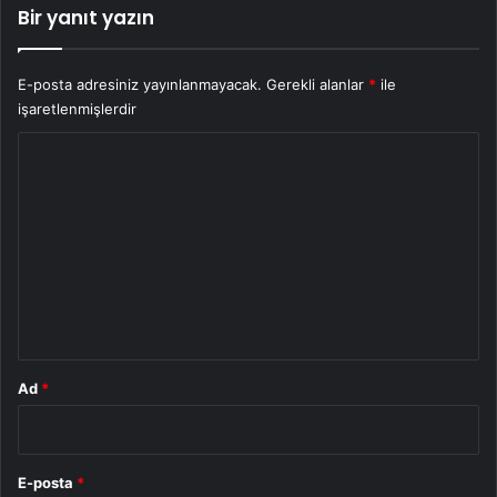
Bir yanıt yazın
E-posta adresiniz yayınlanmayacak.
Gerekli alanlar
*
ile
işaretlenmişlerdir
Y
o
r
u
m
*
Ad
*
E-posta
*