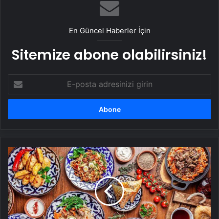
En Güncel Haberler İçin
Sitemize abone olabilirsiniz!
E-
posta
adresinizi
girin
Ramazanda
beslenme
düzeni
değişiyor!
Sağlıklı
kalmak
için