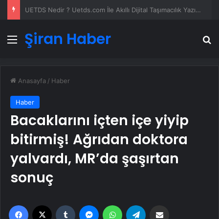
Yeni Dünya Düzensizliği Çağında Türk Dış Politikası ve Hakan Fidan Faktörü
Şiran Haber
Menü
A
Anasayfa
/
Haber
Haber
Bacaklarını içten içe yiyip
bitirmiş! Ağrıdan doktora
yalvardı, MR’da şaşırtan
sonuç
Facebook
X
Tumblr
Messenger
WhatsApp
Telegram
Email'den paylaş