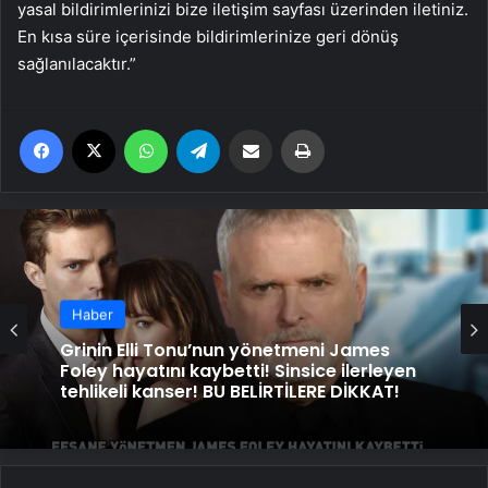
yasal bildirimlerinizi bize iletişim sayfası üzerinden iletiniz.
En kısa süre içerisinde bildirimlerinize geri dönüş
sağlanılacaktır.”
Facebook
X
WhatsApp
Telegram
Email'den paylaş
Yaz
Haber
Grinin Elli Tonu’nun yönetmeni James
Foley hayatını kaybetti! Sinsice ilerleyen
tehlikeli kanser! BU BELİRTİLERE DİKKAT!