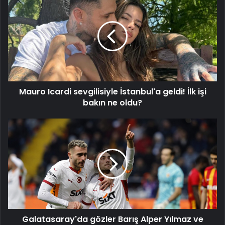
Icardi
sevgilisiyle
İstanbul'a
geldi!
İlk
işi
bakın
ne
Mauro Icardi sevgilisiyle İstanbul'a geldi! İlk işi
oldu?
bakın ne oldu?
Galatasaray'da
gözler
Barış
Alper
Yılmaz
ve
Yunus
Akgün'de
Galatasaray'da gözler Barış Alper Yılmaz ve