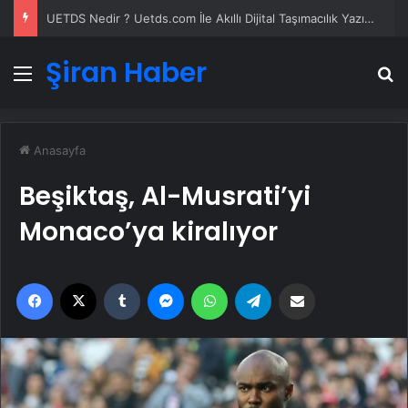
UETDS Nedir ? Uetds.com İle Akıllı Dijital Taşımacılık Yazılımı
Şiran Haber
Menü
A
Anasayfa
Beşiktaş, Al-Musrati’yi
Monaco’ya kiralıyor
Facebook
X
Tumblr
Messenger
WhatsApp
Telegram
Email'den paylaş