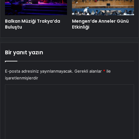
Balkan Müziği Trakya’da
Mengen’de Anneler Günü
Buluştu
Etkinliği
Bir yanıt yazın
E-posta adresiniz yayınlanmayacak.
Gerekli alanlar
*
ile
işaretlenmişlerdir
Y
o
r
u
m
*