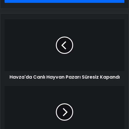
Havza'da
Canlı
Hayvan
Pazarı
Süresiz
Kapandı
Havza'da Canlı Hayvan Pazarı Süresiz Kapandı
Kayseri'de
Otomobil
Şarampole
Devrildi:
4
Yaralı