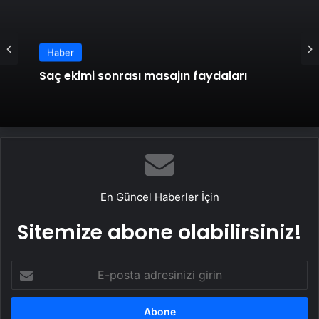
Haber
Haber
Grinin Elli Tonu’nun yönetmeni James
Saç ekimi sonrası masajın faydaları
Foley hayatını kaybetti! Sinsice ilerleyen
tehlikeli kanser! BU BELİRTİLERE DİKKAT!
En Güncel Haberler İçin
Sitemize abone olabilirsiniz!
E-
posta
adresinizi
girin