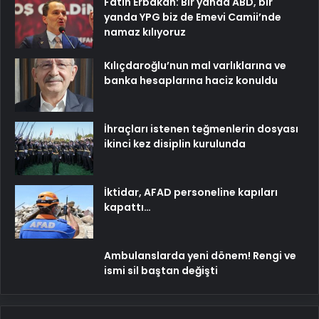
Fatih Erbakan: Bir yanda ABD, bir
yanda YPG biz de Emevi Camii’nde
namaz kılıyoruz
Kılıçdaroğlu’nun mal varlıklarına ve
banka hesaplarına haciz konuldu
İhraçları istenen teğmenlerin dosyası
ikinci kez disiplin kurulunda
İktidar, AFAD personeline kapıları
kapattı…
Ambulanslarda yeni dönem! Rengi ve
ismi sil baştan değişti