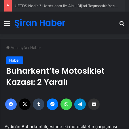
UETDS Nedir ? Uetds.com İle Akıllı Dijital Taşımacılık Yazılımı
Şiran Haber
Menü
A
Anasayfa
/
Haber
Haber
Buharkent’te Motosiklet
Kazası: 2 Yaralı
Facebook
X
Tumblr
Messenger
WhatsApp
Telegram
Email'den paylaş
Aydın’ın Buharkent ilçesinde iki motosikletin çarpışması