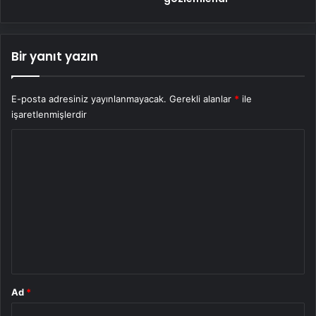
Bir yanıt yazın
E-posta adresiniz yayınlanmayacak.
Gerekli alanlar
*
ile
işaretlenmişlerdir
Y
o
r
u
m
*
Ad
*