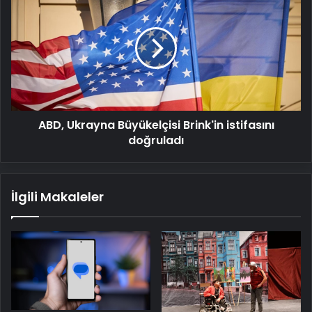
Ukrayna
Büyükelçisi
Brink'in
istifasını
doğruladı
ABD, Ukrayna Büyükelçisi Brink'in istifasını
doğruladı
İlgili Makaleler