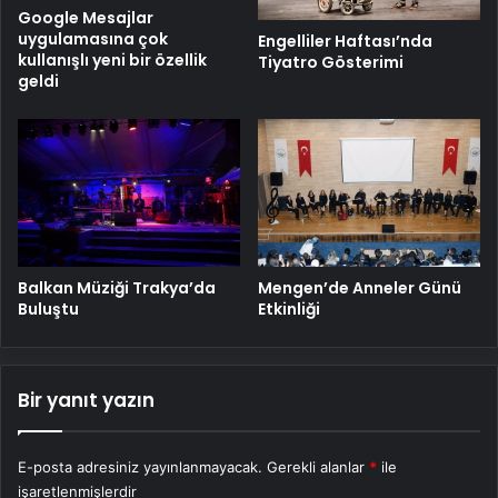
Google Mesajlar
uygulamasına çok
Engelliler Haftası’nda
kullanışlı yeni bir özellik
Tiyatro Gösterimi
geldi
Balkan Müziği Trakya’da
Mengen’de Anneler Günü
Buluştu
Etkinliği
Bir yanıt yazın
E-posta adresiniz yayınlanmayacak.
Gerekli alanlar
*
ile
işaretlenmişlerdir