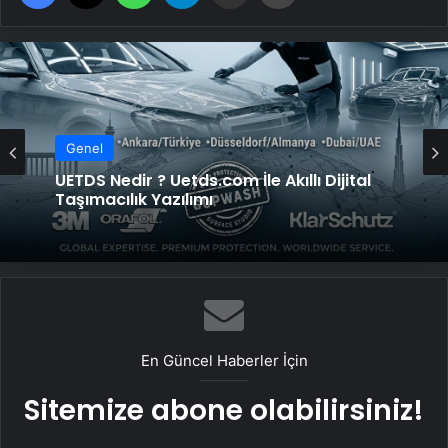
Genel
Genel
UETDS Nedir ? Uetds.com İle Akıllı Dijital
Yeni Dünya Düzensizliği Çağında Türk Dış
Taşımacılık Yazılımı
Politikası ve Hakan Fidan Faktörü
En Güncel Haberler İçin
Sitemize abone olabilirsiniz!