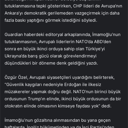
tutuklanmasına tepki gösterirken, CHP lideri de Avrupa’nın
Ankara’yı demokratik gerilemeden vazgeçirmek için daha
fazla baskı yaptığını görmek istediğini söyledi.
Guardian haberdeki editoryal arkaplanında, İmamoğlu’nun
tutuklanmasının, Avrupalı liderlerin NATO’da ABD’den
sonra en büyük ikinci orduya sahip olan Türkiye’yi
Ukrayna’da barış gücü olarak görevlendirmeyi
düşündükleri bir döneme denk geldiğini yazdı.
Özgür Özel, Avrupalı siyasetçileri uyardığını belirterek,
“Güvenlik kaygıları nedeniyle Erdoğan ile ilkesiz
müzakereler yapmak doğru değil. NATO’nun birinci büyük
ordusunun Trump’ın elinde, ikinci büyük ordusunun da bir
otokratın elinde olmasının kimseye faydası yok” dedi.
İmamoğlu’nun gözaltına alınmasından bu yana geçen
haftalarda, İngiliz hükümetinden ya da İşçi Partisi’nden