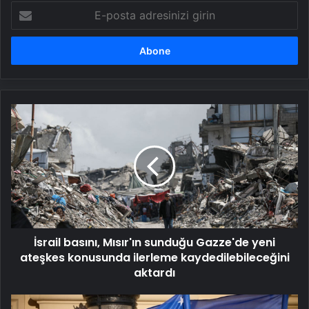
E-
posta
adresinizi
girin
İsrail
basını,
Mısır'ın
sunduğu
Gazze'de
yeni
ateşkes
konusunda
ilerleme
İsrail basını, Mısır'ın sunduğu Gazze'de yeni
kaydedilebileceğini
aktardı
ateşkes konusunda ilerleme kaydedilebileceğini
aktardı
ABD,