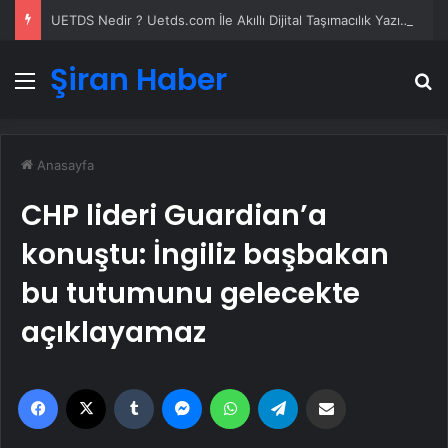
UETDS Nedir ? Uetds.com İle Akıllı Dijital Taşımacılık Yazılımı
Şiran Haber
Menü
A
Anasayfa
CHP lideri Guardian’a
konuştu: İngiliz başbakan
bu tutumunu gelecekte
açıklayamaz
Facebook
X
Tumblr
Messenger
WhatsApp
Telegram
Email'den paylaş