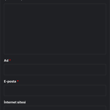
Y
o
r
u
m
*
Ad
*
E-posta
*
İnternet sitesi