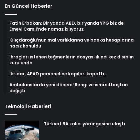
Kılıçdaroğlu’nun mal varlıklarına ve banka hesaplarına
haciz konuldu
İhraçları istenen teğmenlerin dosyası ikinci kez disiplin
kurulunda
İktidar, AFAD personeline kapıları kapattı…
Ambulanslarda yeni dönem! Rengi ve ismi sil baştan
değişti
Teknoloji Haberleri
Türksat 6A kalıcı yörüngesine ulaştı
Bilim insanlarından yeni keşif: Mars’ta
eskiden yaşam var mıydı?