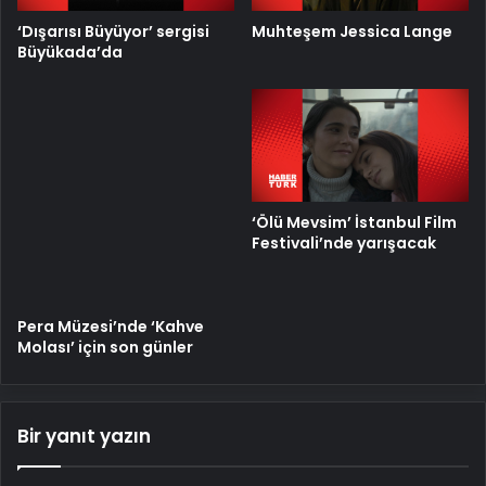
‘Dışarısı Büyüyor’ sergisi
Muhteşem Jessica Lange
Büyükada’da
Pera Müzesi’nde ‘Kahve
‘Ölü Mevsim’ İstanbul Film
Molası’ için son günler
Festivali’nde yarışacak
Bir yanıt yazın
E-posta adresiniz yayınlanmayacak.
Gerekli alanlar
*
ile
işaretlenmişlerdir
Y