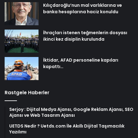
İhraçları istenen teğmenlerin dosyası
ikinci kez disiplin kurulunda
İktidar, AFAD personeline kapıları
kapattı…
Rastgele Haberler
Serjoy : Dijital Medya Ajansı, Google Reklam Ajansı, SEO
Ajansı ve Web Tasarım Ajansı
UETDS Nedir ? Uetds.com İle Akıllı Dijital Taşımacılık
Yazılımı
Yeni Dünya Düzensizliği Çağında Türk Dış Politikası ve
Hakan Fidan Faktörü
Savunma Sanayinde Güncel, Doğru ve Teknik Haberler