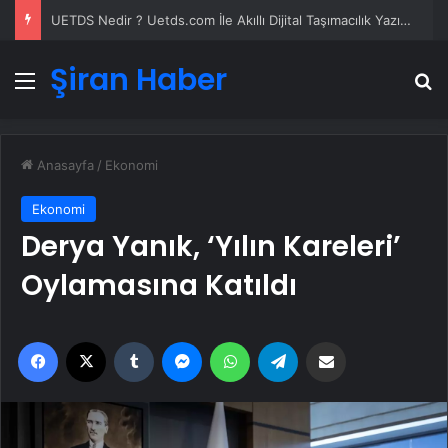
UETDS Nedir ? Uetds.com İle Akıllı Dijital Taşımacılık Yazılımı
Şiran Haber
Menü
A
Anasayfa
/
Ekonomi
Ekonomi
Derya Yanık, ‘Yılın Kareleri’
Oylamasına Katıldı
Facebook
X
Tumblr
Messenger
WhatsApp
Telegram
Email'den paylaş