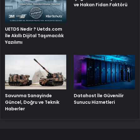
İle Akıllı Dijital Taşımacılık
Yazılımı
Savunma Sanayinde
Datahost İle Güvenilir
Güncel, Doğru ve Teknik
Sunucu Hizmetleri
Haberler
En Güncel Haberler
Fatih Erbakan: Bir yanda ABD, bir yanda YPG biz de
Emevi Camii’nde namaz kılıyoruz