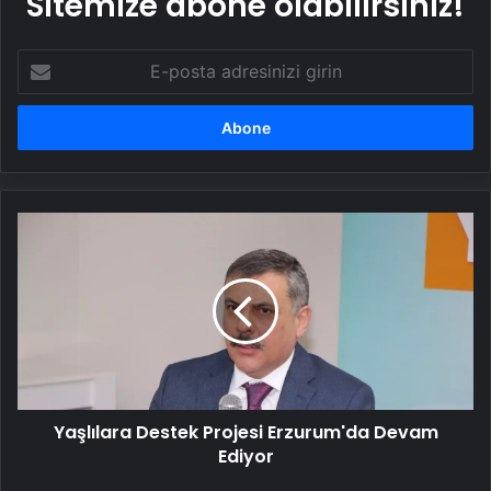
Sitemize abone olabilirsiniz!
E-
posta
adresinizi
girin
Yaşlılara
Destek
Projesi
Erzurum'da
Devam
Ediyor
Yaşlılara Destek Projesi Erzurum'da Devam
Ediyor