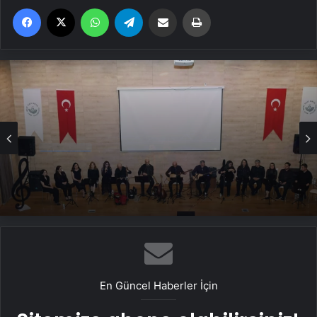
Facebook
X
WhatsApp
Telegram
Email'den paylaş
Yaz
Ekonomi
Mengen’de Anneler Günü Etkinliği
En Güncel Haberler İçin