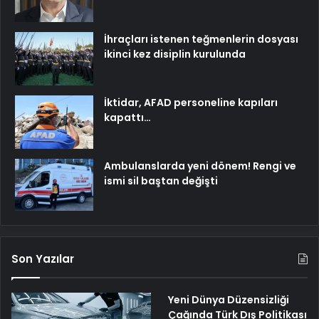
İktidar, AFAD personeline kapıları
kapattı…
Ambulanslarda yeni dönem! Rengi ve
ismi sil baştan değişti
Son Yazılar
Yeni Dünya Düzensizliği
Çağında Türk Dış Politikası
ve Hakan Fidan Faktörü
UETDS Nedir ? Uetds.com