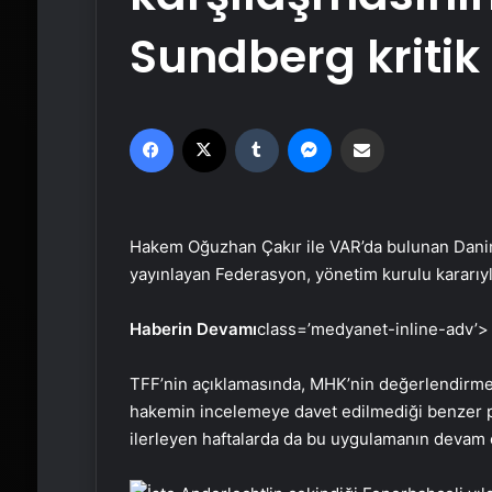
Sundberg kritik
Facebook
X
Tumblr
Messenger
Email'den paylaş
Hakem Oğuzhan Çakır ile VAR’da bulunan Dani
yayınlayan Federasyon, yönetim kurulu kararıyla
Haberin Devamı
class=’medyanet-inline-adv’>
TFF’nin açıklamasında, MHK’nin değerlendirm
hakemin incelemeye davet edilmediği benzer poz
ilerleyen haftalarda da bu uygulamanın devam 