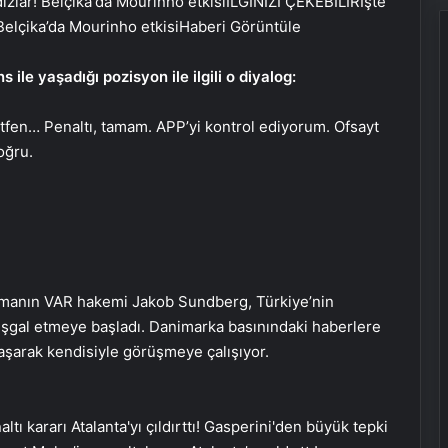
İLGİNİZİ ÇEKEBİLİR
İşte
 Belçika’da Mourinho etkisi
Haberi Görüntüle
ile yaşadığı pozisyon ile ilgili o diyalog:
ütfen… Penaltı, tamam. APP’yi kontrol ediyorum. Ofsayt
oğru.
şmanın VAR hakemi Jakob Sundberg, Türkiye’nin
 işgal etmeye başladı. Danimarka basınındaki haberlere
aşarak kendisiyle görüşmeye çalışıyor.