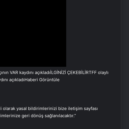
İLGİNİZİ ÇEKEBİLİR
TFF olaylı
ını açıkladı
Haberi Görüntüle
Serjoy : Dijital Medya Ajansı, Google
Reklam Ajansı, SEO Ajansı ve Web
Tasarım Ajansı
i olarak yasal bildirimlerinizi bize iletişim sayfası
rimlerinize geri dönüş sağlanılacaktır.”
UETDS Nedir ? Uetds.com İle Akıllı
Dijital Taşımacılık Yazılımı