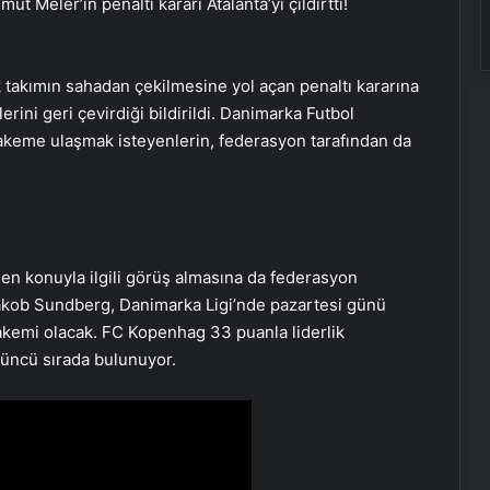
ut Meler’in penaltı kararı Atalanta’yı çıldırttı!
takımın sahadan çekilmesine yol açan penaltı kararına
ini geri çevirdiği bildirildi. Danimarka Futbol
akeme ulaşmak isteyenlerin, federasyon tarafından da
n konuyla ilgili görüş almasına da federasyon
n Jakob Sundberg, Danimarka Ligi’nde pazartesi günü
emi olacak. FC Kopenhag 33 puanla liderlik
çüncü sırada bulunuyor.