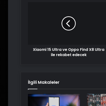
Xiaomi
15
Ultra
ve
Oppo
Find
X8
Ultra
ile
Xiaomi 15 Ultra ve Oppo Find X8 Ultra
rekabet
edecek
ile rekabet edecek
İlgili Makaleler