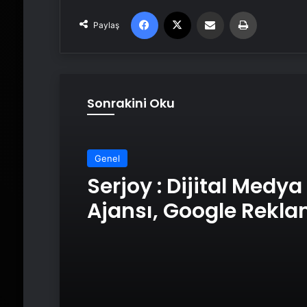
Facebook
X
Email'den paylaş
Yaz
Paylaş
Sonrakini Oku
Genel
Serjoy : Dijital Medya
Ajansı, Google Rekl
Ajansı, SEO Ajansı v
Tasarım Ajansı