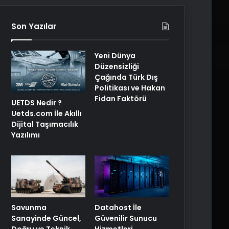
Son Yazılar
Yeni Dünya
Düzensizliği
Çağında Türk Dış
Politikası ve Hakan
Fidan Faktörü
UETDS Nedir ?
Uetds.com İle Akıllı
Dijital Taşımacılık
Yazılımı
Savunma
Datahost İle
Sanayinde Güncel,
Güvenilir Sunucu
Doğru ve Teknik
Hizmetleri