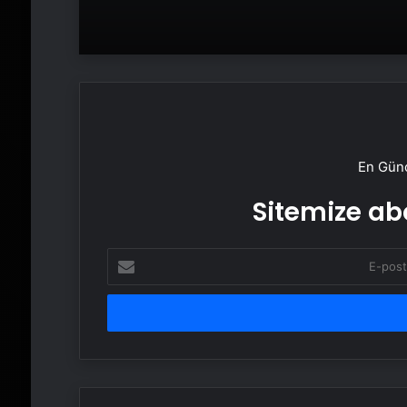
En Günc
Sitemize abo
E-
posta
adresinizi
girin