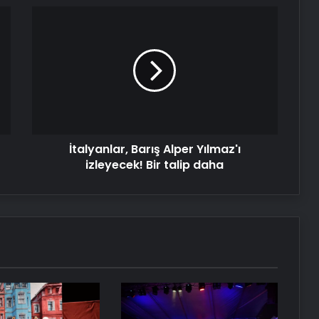
İtalyanlar,
Barış
Alper
Yılmaz'ı
izleyecek!
Bir
talip
daha
İtalyanlar, Barış Alper Yılmaz'ı
izleyecek! Bir talip daha