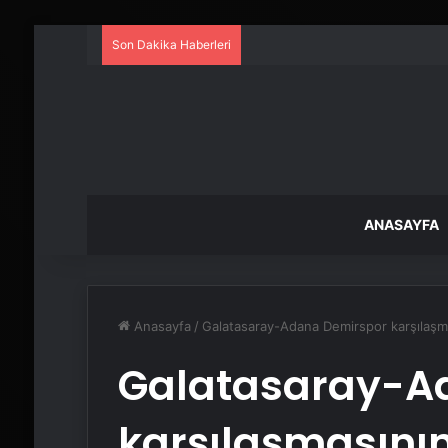
Son Dakika Haberleri
ANASAYFA
Anasayfa
/
Galatasaray-Adana Demirspor karşılaşma
Galatasaray-A
karşılaşmasının