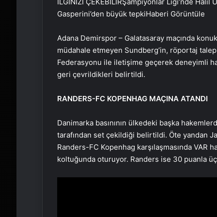
İLGİNİZİ ÇEKEBİLİR
Şampiyonlar Ligi’nde Halil Um
Gasperini’den büyük tepki
Haberi Görüntüle
Adana Demirspor – Galatasaray maçında konuk 
müdahale etmeyen Sundberg’in, röportaj talepler
Federasyonu ile iletişime geçerek deneyimli h
geri çevrildikleri belirtildi.
RANDERS-FC KOPENHAG MAÇINA ATANDI
Danimarka basınının ülkedeki başka hakemlerde
tarafından set çekildiği belirtildi. Öte yanda
Randers-FC Kopenhag karşılaşmasında VAR hak
koltuğunda oturuyor. Randers ise 30 puanla ü