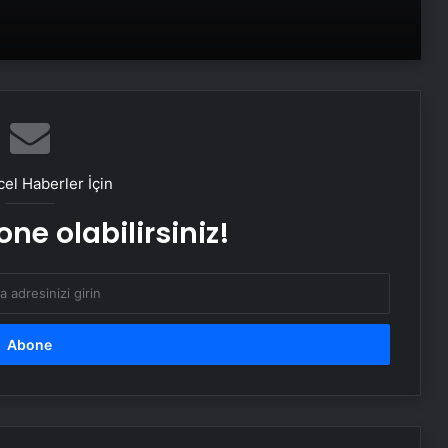
Samsung, Android 16’yı bu ay test
etmeye başlayacak
iPhone 17 kamerası nasıl olacak: İşte
bilmeniz gereken her şey
el Haberler İçin
ne olabilirsiniz!
Yapay zeka destekli Siri, iPhone 19
modelleri ile gelecek