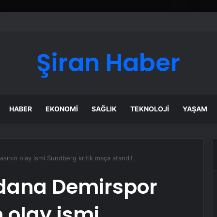
Şiran Haber
HABER
EKONOMI
SAĞLIK
TEKNOLOJI
YAŞAM
sının olay ismi Sundberg kritik maça atandı!
dana Demirspor
 olay ismi