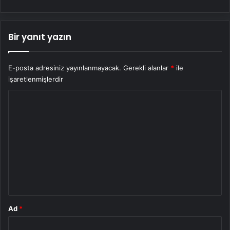
Bir yanıt yazın
E-posta adresiniz yayınlanmayacak.
Gerekli alanlar
*
ile
işaretlenmişlerdir
Y
o
r
u
m
*
Ad
*