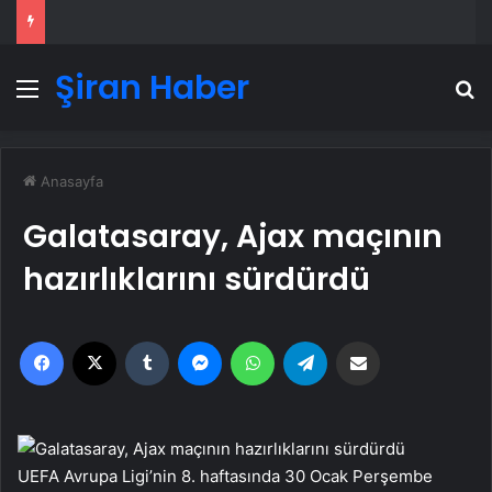
Şiran Haber
Menü
A
Anasayfa
Galatasaray, Ajax maçının
hazırlıklarını sürdürdü
Facebook
X
Tumblr
Messenger
WhatsApp
Telegram
Email'den paylaş
UEFA Avrupa Ligi’nin 8. haftasında 30 Ocak Perşembe