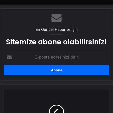
En Güncel Haberler İçin
Sitemize abone olabilirsiniz!
E-
posta
adresinizi
girin
ÇBK
Mersin,
Basket
Landes'i