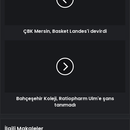
devirdi
ÇBK Mersin, Basket Landes'i devirdi
Bahçeşehir
Koleji,
Ratiopharm
Ulm'e
şans
tanımadı
Bahçeşehir Koleji, Ratiopharm Ulm'e şans
tanımadı
İlgili Makaleler