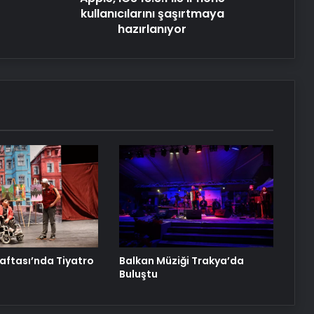
kullanıcılarını şaşırtmaya
UETDS Nedir ? Uetds.com İle Akıllı
hazırlanıyor
Dijital Taşımacılık Yazılımı
Yeni Dünya Düzensizliği Çağında
Türk Dış Politikası ve Hakan Fidan
Faktörü
Savunma Sanayinde Güncel, Doğru
ve Teknik Haberler
Datahost İle Güvenilir Sunucu
Hizmetleri
Haftası’nda Tiyatro
Balkan Müziği Trakya’da
Buluştu