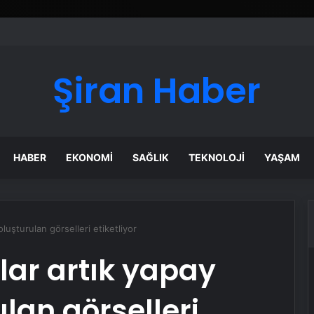
ı Dijital Taşımacılık Yazılımı
Şiran Haber
HABER
EKONOMI
SAĞLIK
TEKNOLOJI
YAŞAM
luşturulan görselleri etiketliyor
lar artık yapay
ulan görselleri