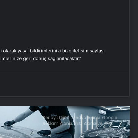
Ajax ve Groningen yenişemedi: PSV
liderliğe yükseldi
Samsung, Android 16’yı bu ay test
etmeye başlayacak
i olarak yasal bildirimlerinizi bize iletişim sayfası
rimlerinize geri dönüş sağlanılacaktır.”
iPhone 17 kamerası nasıl olacak: İşte
bilmeniz gereken her şey
Yapay zeka destekli Siri, iPhone 19
modelleri ile gelecek
Serjoy : Dijital Medya Ajansı, Google
Reklam Ajansı, SEO Ajansı ve Web
Tasarım Ajansı