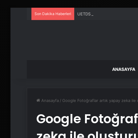
Son Dakika Haberleri
UETDS Nedir ? Uetds.com İle Akıll
ANASAYFA
Anasayfa
/
Google Fotoğraflar artık yapay zeka ile o
Google Fotoğraf
zeka ile oluştur