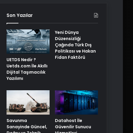
Son Yazılar
Yeni Dünya
Düzensizliği
Çağında Türk Dış
Politikası ve Hakan
Fidan Faktörü
UETDS Nedir ?
Uetds.com İle Akıllı
Dijital Taşımacılık
Yazılımı
Savunma
Datahost İle
Sanayinde Güncel,
Güvenilir Sunucu
Doğru ve Teknik
Hizmetleri