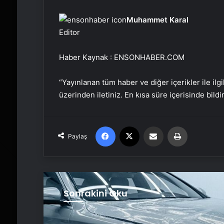
Muhammet Karal
Editor
Haber Kaynak : ENSONHABER.COM
“Yayınlanan tüm haber ve diğer içerikler ile ilgil
üzerinden iletiniz. En kısa süre içerisinde bildi
Facebook
X
Email'den paylaş
Yaz
Paylaş
Sonrakini Oku