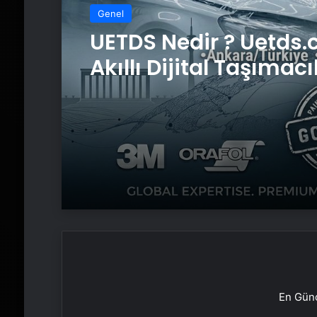
Genel
UETDS Nedir ? Uetds.
Akıllı Dijital Taşımacı
Yazılımı
En Günc