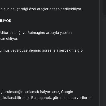
e’ın geliştirdiği özel araçlarla tespit edilebiliyor.
ILIYOR
Editor özelliği ve Reimagine aracıyla yapılan
ran ekliyor.
urulmuş veya düzenlenmiş görselleri gerçekmiş gibi
Victor Osimhen: Çok büyük bir karar
luşturulmadığını anlamak istiyorsanız, Google
almam gerekiyor
 kullanabilirsiniz. Bu seçenek, görselin meta verilerini