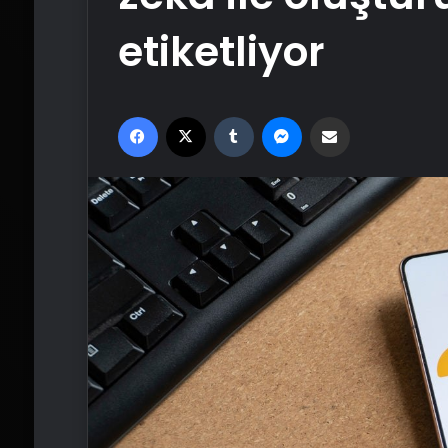
etiketliyor
Facebook
X
Tumblr
Messenger
Email'den paylaş