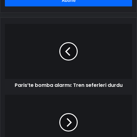
girin
Paris’te
bomba
alarmı:
Tren
seferleri
durdu
Paris’te bomba alarmı: Tren seferleri durdu
Siyonistlerin
katliamları
unutulmadı:
ABD
halkının
İsrail’e
desteği