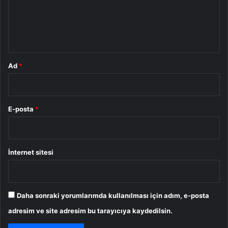
u
m
*
Ad
*
E-posta
*
İnternet sitesi
Daha sonraki yorumlarımda kullanılması için adım, e-posta
adresim ve site adresim bu tarayıcıya kaydedilsin.