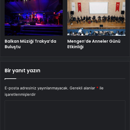
Balkan Müziği Trakya’da
Mengen’de Anneler Günü
Buluştu
Etkinliği
Bir yanıt yazın
E-posta adresiniz yayınlanmayacak.
Gerekli alanlar
*
ile
işaretlenmişlerdir
Y
o
r