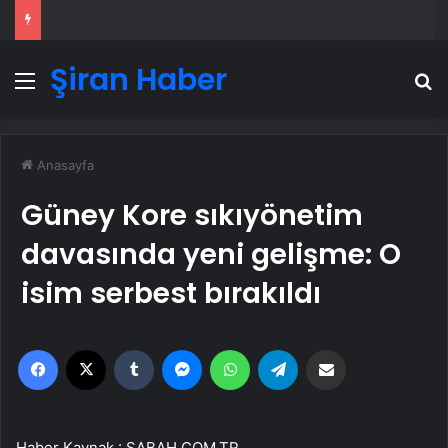
Şiran Haber
Menü
A
Anasayfa
Güney Kore sıkıyönetim
davasında yeni gelişme: O
isim serbest bırakıldı
Facebook
X
Tumblr
Messenger
WhatsApp
Telegram
Email'den paylaş
Haber Kaynak : SABAH.COM.TR