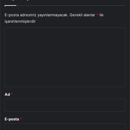
E-posta adresiniz yayınlanmayacak.
Gerekli alanlar
*
ile
işaretlenmişlerdir
Y
o
r
u
m
*
Ad
*
E-posta
*