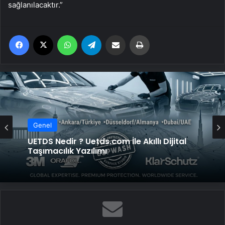
sağlanılacaktır.”
Facebook
X
WhatsApp
Telegram
Email'den paylaş
Yaz
Genel
UETDS Nedir ? Uetds.com İle Akıllı Dijital
Taşımacılık Yazılımı