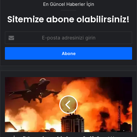
En Güncel Haberler İçin
Sitemize abone olabilirsiniz!
E-
posta
adresinizi
girin
İsrail
Gazze'ye
saldırılarını
sürdürüyor!
Hava
saldırısında
3
kişi
öldü