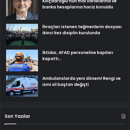
Kılıçdaroğlu’nun mal varlıklarına ve
banka hesaplarına haciz konuldu
İhraçları istenen teğmenlerin dosyası
ikinci kez disiplin kurulunda
İktidar, AFAD personeline kapıları
kapattı…
Ambulanslarda yeni dönem! Rengi ve
ismi sil baştan değişti
Son Yazılar