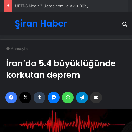
UETDS Nedir ? Uetds.com İle Akıllı Dijital Taşımacılık Yazılımı
Şiran Haber
Menü
A
Anasayfa
İran’da 5.4 büyüklüğünde
korkutan deprem
Facebook
X
Tumblr
Messenger
WhatsApp
Telegram
Email'den paylaş