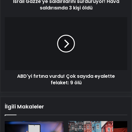
İsrail Gazze'ye saldırılarını sürdürüyor! Hava
saldırısında 3 kişi öldü
ABD'yi
fırtına
vurdu!
Çok
sayıda
eyalette
felaket:
9
ölü
ABD'yi fırtına vurdu! Çok sayıda eyalette
felaket: 9 ölü
İlgili Makaleler