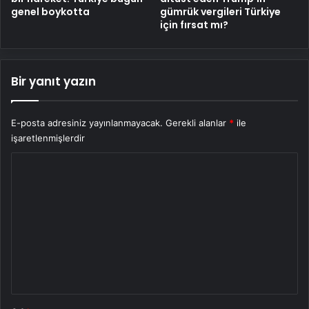
genel boykotta
gümrük vergileri Türkiye
için fırsat mı?
Bir yanıt yazın
E-posta adresiniz yayınlanmayacak.
Gerekli alanlar
*
ile
işaretlenmişlerdir
Y
o
r
u
m
*