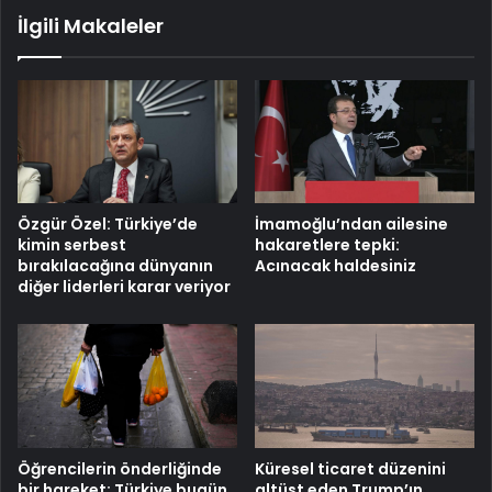
İlgili Makaleler
Özgür Özel: Türkiye’de
İmamoğlu’ndan ailesine
kimin serbest
hakaretlere tepki:
bırakılacağına dünyanın
Acınacak haldesiniz
diğer liderleri karar veriyor
Öğrencilerin önderliğinde
Küresel ticaret düzenini
bir hareket: Türkiye bugün
altüst eden Trump’ın