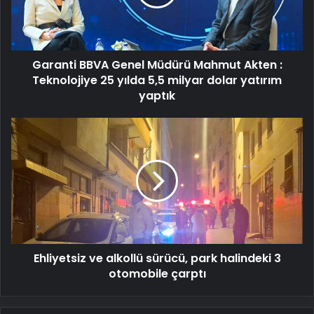
Akten
:
Teknolojiye
25
Garanti BBVA Genel Müdürü Mahmut Akten :
yılda
5,5
Teknolojiye 25 yılda 5,5 milyar dolar yatırım
milyar
yaptık
dolar
yatırım
Ehliyetsiz
yaptık
ve
alkollü
sürücü,
park
halindeki
3
otomobile
çarptı
Ehliyetsiz ve alkollü sürücü, park halindeki 3
otomobile çarptı