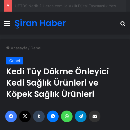
Yeni Dünya Düzensizliği Çağında Türk Dış Politikası ve Hakan Fidan Faktörü
Şiran Haber
Menü
A
Anasayfa
/
Genel
Genel
Kedi Tüy Dökme Önleyici
Kedi Sağlık Ürünleri ve
Köpek Sağlık Ürünleri
Facebook
X
Tumblr
Messenger
WhatsApp
Telegram
Email'den paylaş