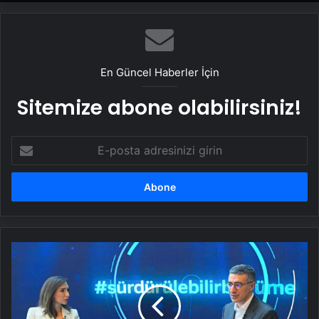
En Güncel Haberler İçin
Sitemize abone olabilirsiniz!
E-
posta
adresinizi
girin
Garanti
BBVA
Genel
Müdürü
Mahmut