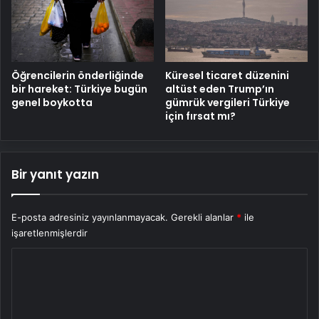
Öğrencilerin önderliğinde
Küresel ticaret düzenini
bir hareket: Türkiye bugün
altüst eden Trump’ın
genel boykotta
gümrük vergileri Türkiye
için fırsat mı?
Bir yanıt yazın
E-posta adresiniz yayınlanmayacak.
Gerekli alanlar
*
ile
işaretlenmişlerdir
Y
o
r