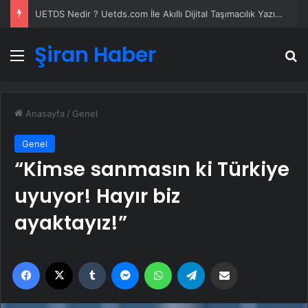
UETDS Nedir ? Uetds.com İle Akıllı Dijital Taşımacılık Yazılımı
Şiran Haber
Menü
A
Anasayfa
/
Genel
Genel
“Kimse sanmasın ki Türkiye
uyuyor! Hayır biz
ayaktayız!”
Facebook
X
Tumblr
Messenger
WhatsApp
Telegram
Email'den paylaş