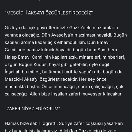
“MESCİD-İ AKSA’YI ÖZGÜRLEŞTİRECEĞİZ”
Gizli ya da açık gayretlerimizle Gazze’deki mazlumların
yanında olacağız. Dün Ayasofya’nın açılması hayaldi. Bugün
kapıları ardına kadar açık elhamdülillah. Dün Emevi
Camii’nde namaz kılmak hayaldi, bugün hem Şam hem
Halep Emevi Camii’nin kapıları açık, minareleri, minberleri,
özgür. Bugün Kudüs, hayal gibi gelebilir, öyle değil.
İnşallah bu millet, bu ümmet tarihte yaptığı gibi bugün de
Mescid-i Aksa’yı özgürleştirecektir. Her şey önce
inanmakla başlar. Önce inanacağız, sonra çalışacağız, çok
çalışacağız. Allah bize inşallah zaferi müyesser kılacaktır.
“ZAFER NİYAZ EDİYORUM”
Hamas bize sabırı öğretti. Suriye zafer coşkusu yaşarken
biz buna ilgisiz kalamayız. Allah’tan Gazze için de zafer