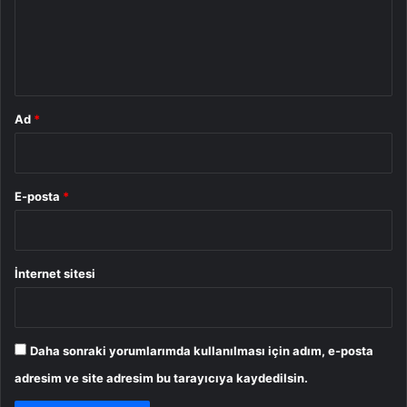
u
m
*
Ad
*
E-posta
*
İnternet sitesi
Daha sonraki yorumlarımda kullanılması için adım, e-posta
adresim ve site adresim bu tarayıcıya kaydedilsin.