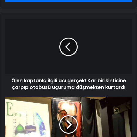
Ölen
kaptanla
ilgili
acı
gerçek!
Kar
birikintisine
çarpıp
otobüsü
Ölen kaptanla ilgili acı gerçek! Kar birikintisine
uçuruma
düşmekten
çarpıp otobüsü uçuruma düşmekten kurtardı
kurtardı
Mekke'nin
Fethi
Tavşanlı'da
Coşkuyla
Anıldı