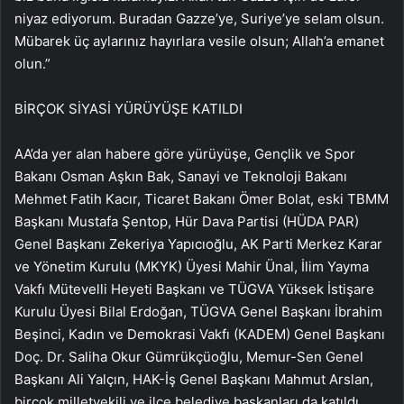
niyaz ediyorum. Buradan Gazze’ye, Suriye’ye selam olsun.
Mübarek üç aylarınız hayırlara vesile olsun; Allah’a emanet
olun.”
BİRÇOK SİYASİ YÜRÜYÜŞE KATILDI
AA’da yer alan habere göre yürüyüşe, Gençlik ve Spor
Bakanı Osman Aşkın Bak, Sanayi ve Teknoloji Bakanı
Mehmet Fatih Kacır, Ticaret Bakanı Ömer Bolat, eski TBMM
Başkanı Mustafa Şentop, Hür Dava Partisi (HÜDA PAR)
Genel Başkanı Zekeriya Yapıcıoğlu, AK Parti Merkez Karar
ve Yönetim Kurulu (MKYK) Üyesi Mahir Ünal, İlim Yayma
Vakfı Mütevelli Heyeti Başkanı ve TÜGVA Yüksek İstişare
Kurulu Üyesi Bilal Erdoğan, TÜGVA Genel Başkanı İbrahim
Beşinci, Kadın ve Demokrasi Vakfı (KADEM) Genel Başkanı
Doç. Dr. Saliha Okur Gümrükçüoğlu, Memur-Sen Genel
Başkanı Ali Yalçın, HAK-İş Genel Başkanı Mahmut Arslan,
birçok milletvekili ve ilçe belediye başkanları da katıldı.