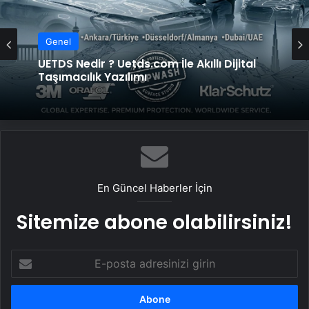
Genel
Yeni Dünya Düzensizliği Çağında Türk Dış
Genel
Politikası ve Hakan Fidan Faktörü
UETDS Nedir ? Uetds.com İle Akıllı Dijital
Taşımacılık Yazılımı
En Güncel Haberler İçin
Sitemize abone olabilirsiniz!
E-
posta
adresinizi
girin