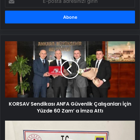
posta
adresinizi
girin
KORSAV
Sendikası
ANFA
Güvenlik
Çalışanları
İçin
Yüzde
60
Zam’
KORSAV Sendikası ANFA Güvenlik Çalışanları İçin
a
İmza
Yüzde 60 Zam’ a İmza Attı
Attı
Kaçak
Kazı
Yapan