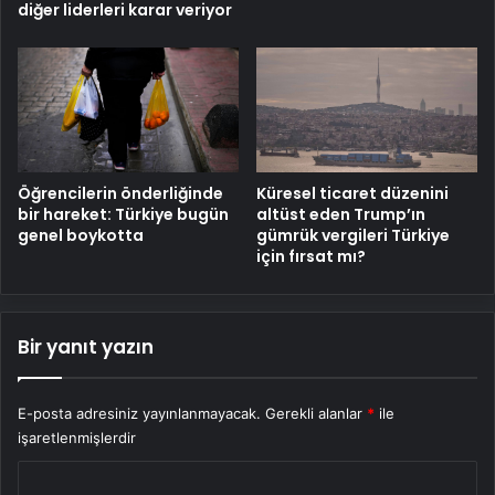
diğer liderleri karar veriyor
Öğrencilerin önderliğinde
Küresel ticaret düzenini
bir hareket: Türkiye bugün
altüst eden Trump’ın
genel boykotta
gümrük vergileri Türkiye
için fırsat mı?
Bir yanıt yazın
E-posta adresiniz yayınlanmayacak.
Gerekli alanlar
*
ile
işaretlenmişlerdir
Y