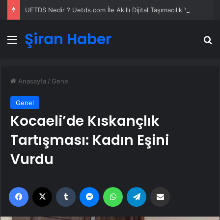
UETDS Nedir ? Uetds.com İle Akıllı Dijital Taşımacılık Yazılımı
Şiran Haber
Menü
A
Anasayfa
/
Genel
Genel
Kocaeli’de Kıskançlık
Tartışması: Kadın Eşini
Vurdu
Facebook
X
Tumblr
Messenger
WhatsApp
Telegram
Email'den paylaş