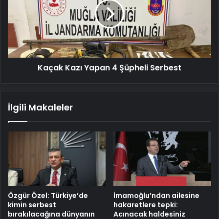
4
Şüpheli
Serbest
Kaçak Kazı Yapan 4 Şüpheli Serbest
İlgili Makaleler
Özgür Özel: Türkiye’de
İmamoğlu’ndan ailesine
kimin serbest
hakaretlere tepki:
bırakılacağına dünyanın
Acınacak haldesiniz