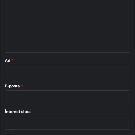
o
r
u
m
*
Ad
*
E-posta
*
İnternet sitesi