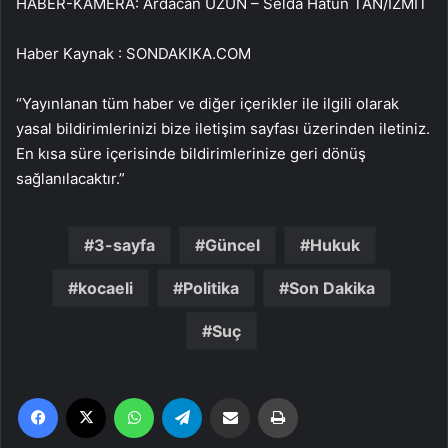
HABER-KAMERA: Ardacan UZUN – Selda Hatun TAN/İZMİT
Haber Kaynak : SONDAKIKA.COM
“Yayınlanan tüm haber ve diğer içerikler ile ilgili olarak
yasal bildirimlerinizi bize iletişim sayfası üzerinden iletiniz.
En kısa süre içerisinde bildirimlerinize geri dönüş
sağlanılacaktır.”
3-sayfa
Güncel
Hukuk
kocaeli
Politika
Son Dakika
Suç
Facebook
X
WhatsApp
Telegram
Email'den paylaş
Yaz