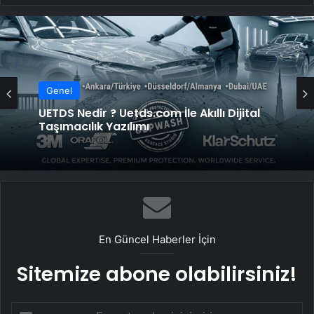
Genel
UETDS Nedir ? Uetds.com İle Akıllı Dijital
Taşımacılık Yazılımı
En Güncel Haberler İçin
Sitemize abone olabilirsiniz!
E-