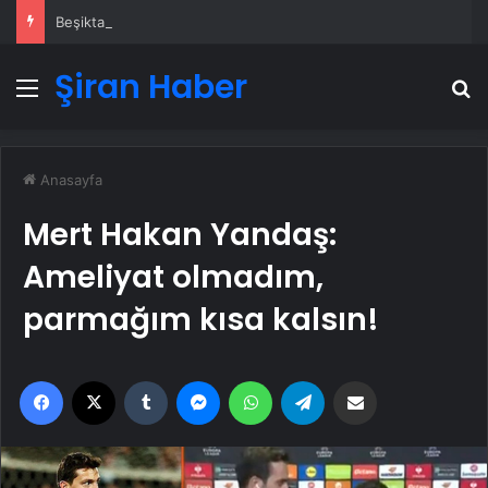
Beşiktaş’ta Silahlı Kavga: 1 Yaralı
Şiran Haber
Menü
A
Anasayfa
Mert Hakan Yandaş:
Ameliyat olmadım,
parmağım kısa kalsın!
Facebook
X
Tumblr
Messenger
WhatsApp
Telegram
Email'den paylaş