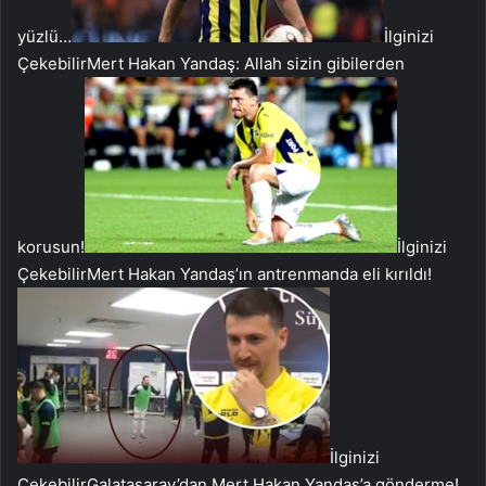
yüzlü…
İlginizi
Çekebilir
Mert Hakan Yandaş: Allah sizin gibilerden
korusun!
İlginizi
Çekebilir
Mert Hakan Yandaş’ın antrenmanda eli kırıldı!
İlginizi
Çekebilir
Galatasaray’dan Mert Hakan Yandaş’a gönderme!