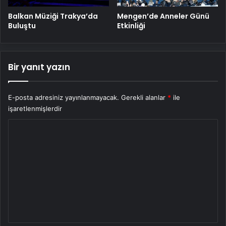
Balkan Müziği Trakya’da
Mengen’de Anneler Günü
Buluştu
Etkinliği
Bir yanıt yazın
E-posta adresiniz yayınlanmayacak.
Gerekli alanlar
*
ile
işaretlenmişlerdir
Y
o
r
u
m
*