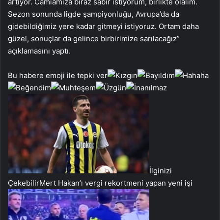
artıyor. Camiamıza biraz sabır istiyorum, birlikte olalım.
Sezon sonunda ligde şampiyonluğu, Avrupa’da da
gidebildiğimiz yere kadar gitmeyi istiyoruz. Ortam daha
güzel, sonuçlar da gelince birbirimize sarılacağız”
açıklamasını yaptı.
Bu habere emoji ile tepki ver
İlginizi
Çekebilir
Mert Hakan’ı vergi rekortmeni yapan yeni işi