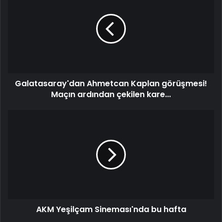
Kaplan
görüşmesi!
Maçın
ardından
çekilen
kare...
Galatasaray'dan Ahmetcan Kaplan görüşmesi!
Maçın ardından çekilen kare...
AKM
Yeşilçam
Sineması'nda
bu
hafta
AKM Yeşilçam Sineması'nda bu hafta