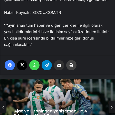
Haber Kaynak : SOZCU.COM.TR
“Yayınlanan tüm haber ve diğer içerikler ile ilgili olarak
yasal bildirimlerinizi bize iletişim sayfası üzerinden iletiniz.
En kısa süre içerisinde bildirimlerinize geri dönüş
sağlanılacaktır.”
Facebook
X
WhatsApp
Telegram
Email'den paylaş
Yaz
Samsung, Android 16’yı bu ay test