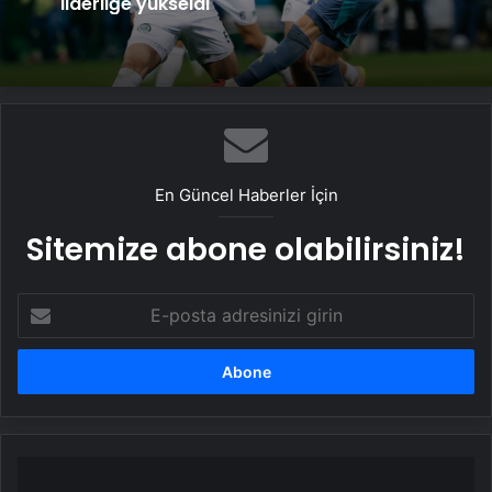
etmeye başlayacak
Ajax ve Groningen yenişemedi: PSV
liderliğe yükseldi
En Güncel Haberler İçin
Sitemize abone olabilirsiniz!
E-
posta
adresinizi
girin
Galatasaray'dan
Ahmetcan