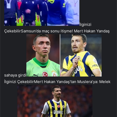
İlginizi
Çekebilir
Samsun’da maç sonu itişme! Mert Hakan Yandaş
sahaya girdi
İlginizi Çekebilir
Mert Hakan Yandaş’tan Muslera’ya: Melek