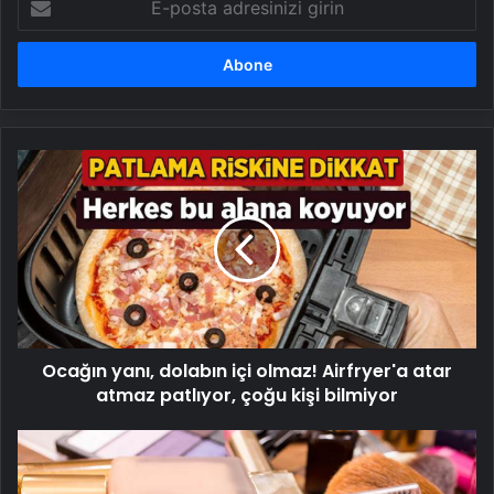
posta
adresinizi
girin
Ocağın
yanı,
dolabın
içi
olmaz!
Airfryer'a
atar
atmaz
patlıyor,
Ocağın yanı, dolabın içi olmaz! Airfryer'a atar
çoğu
kişi
atmaz patlıyor, çoğu kişi bilmiyor
bilmiyor
Makyaj
malzemesindeki
işaret!