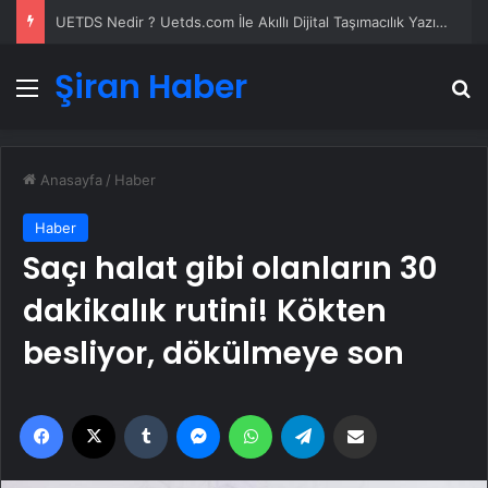
UETDS Nedir ? Uetds.com İle Akıllı Dijital Taşımacılık Yazılımı
Şiran Haber
Menü
A
Anasayfa
/
Haber
Haber
Saçı halat gibi olanların 30
dakikalık rutini! Kökten
besliyor, dökülmeye son
Facebook
X
Tumblr
Messenger
WhatsApp
Telegram
Email'den paylaş