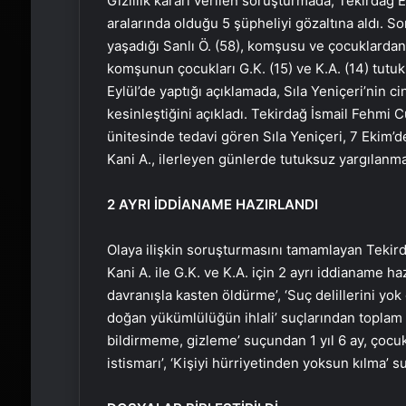
Gizlilik kararı verilen soruşturmada, Tekirdağ 
aralarında olduğu 5 şüpheliyi gözaltına aldı. So
yaşadığı Sanlı Ö. (58), komşusu ve çocuklardan K
komşunun çocukları G.K. (15) ve K.A. (14) tut
Eylül’de yaptığı açıklamada, Sıla Yeniçeri’nin ci
kesinleştiğini açıkladı. Tekirdağ İsmail Fehmi
ünitesinde tedavi gören Sıla Yeniçeri, 7 Ekim’d
Kani A., ilerleyen günlerde tutuksuz yargılanma
2 AYRI İDDİANAME HAZIRLANDI
Olaya ilişkin soruşturmasını tamamlayan Tekird
Kani A. ile G.K. ve K.A. için 2 ayrı iddianame h
davranışla kasten öldürme’, ‘Suç delillerini yo
doğan yükümlülüğün ihlali’ suçlarından toplam 6
bildirmeme, gizleme’ suçundan 1 yıl 6 ay, çocuk
istismarı’, ‘Kişiyi hürriyetinden yoksun kılma’ s