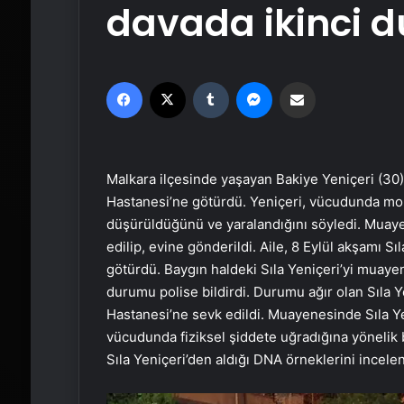
davada ikinci 
Facebook
X
Tumblr
Messenger
Email'den paylaş
Malkara ilçesinde yaşayan Bakiye Yeniçeri (30),
Hastanesi’ne götürdü. Yeniçeri, vücudunda mor
düşürüldüğünü ve yaralandığını söyledi. Muayen
edilip, evine gönderildi. Aile, 8 Eylül akşamı S
götürdü. Baygın haldeki Sıla Yeniçeri’yi muayen
durumu polise bildirdi. Durumu ağır olan Sıla 
Hastanesi’ne sevk edildi. Muayenesinde Sıla Ye
vücudunda fiziksel şiddete uğradığına yönelik b
Sıla Yeniçeri’den aldığı DNA örneklerini ince