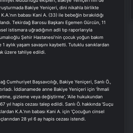
Emniyet Müdürlüğü ekipleri, Bakiye Yeniçeri’nin de
ruşturmada Bakiye Yeniçeri, dini nikahla birlikte
.A.’nın babası Kani A. (33) ile bebeğin bırakıldığı
uklandı. Tekirdağ Barosu Başkanı Egemen Gürcün, 11
nsel istismara uğradığının adli tıp raporlarıyla
 Cumalıoğlu Şehir Hastanesi’nin çocuk yoğun bakım
e 1 aylık yaşam savaşını kaybetti. Tutuklu sanıklardan
k üzere tahliye edildi.
ağ Cumhuriyet Başsavcılığı, Bakiye Yeniçeri, Sanlı Ö.,
azırladı. İddianamede anne Bakiye Yeniçeri için ‘İhmali
k etme, gizleme veya değiştirme’, ‘Aile hukukundan
7 yıl hapis cezası talep edildi. Sanlı Ö. hakkında ‘Suçu
lardan K.A.’nın babası Kani A. için ‘Çocuğun cinsel
uçlarından 28 yıl 6 ay hapis cezası istendi.