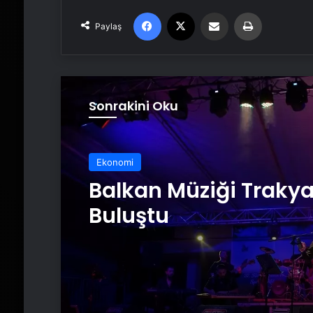
Facebook
X
Email'den paylaş
Yaz
Paylaş
Sonrakini Oku
Ekonomi
Balkan Müziği Traky
Buluştu