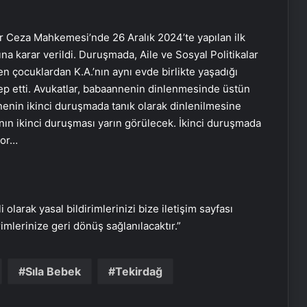
ır Ceza Mahkemesi’nde 26 Aralık 2024’te yapılan ilk
a karar verildi. Duruşmada, Aile ve Sosyal Politikalar
en çocuklardan K.A.’nın aynı evde birlikte yaşadığı
ep etti. Avukatlar, babaannenin dinlenmesinde üstün
Bakanı Ersoy: Göbeklitepe
nenin ikinci duruşmada tanık olarak dinlenilmesine
markalaşması gereken
anın ikinci duruşması yarın görülecek. İkinci duruşmada
ürünlerimizin başında geliyor
yor…
Türk dünyasının kalbi bu yıl Hazar
kıyısındaki Aktau’da atacak
i olarak yasal bildirimlerinizi bize iletişim sayfası
rimlerinize geri dönüş sağlanılacaktır.”
10 Nisan 2025 Perşembe: Vizyondaki
filmler
Sıla Bebek
Tekirdağ
‘Chicago’ müzikali İstanbul’a geliyor