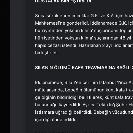
DOSYALAR BİRLEŞTİRİLDİ
Suça sürüklenen çocuklar G.K. ve K.A. için haz
Mahkemesi’ne gönderildi. İddianamede G.K. için, 
hürriyetinden yoksun kılma’ suçlarından toplam 66
hürriyetinden yoksun kılma’ suçlarından 48 yıl
hapis cezası istendi. Hazırlanan 2 ayrı iddian
birleştirildi.
SILA’NIN ÖLÜMÜ KAFA TRAVMASINA BAĞLI 
İddianamede, Sıla Yeniçeri’nin İstanbul 1’inci Ad
mütalaasında, bebeğin ölümünün künt kafa tra
geldiğinin bildirildiği belirtilerek, künt kafa t
bulunduğu kaydedildi. Ayrıca Tekirdağ Şehir Ha
istismara uğradığı belirtildi. Bebeğin vücudunda 
içerdiği ifade edildi.