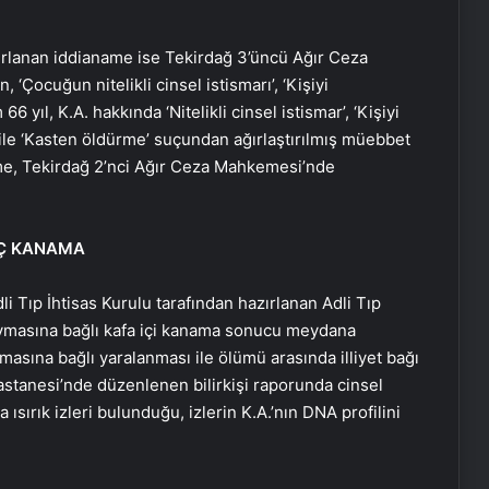
ırlanan iddianame ise Tekirdağ 3’üncü Ağır Ceza
‘Çocuğun nitelikli cinsel istismarı’, ‘Kişiyi
 yıl, K.A. hakkında ‘Nitelikli cinsel istismar’, ‘Kişiyi
 ile ‘Kasten öldürme’ suçundan ağırlaştırılmış müebbet
ame, Tekirdağ 2’nci Ağır Ceza Mahkemesi’nde
İÇ KANAMA
li Tıp İhtisas Kurulu tarafından hazırlanan Adli Tıp
vmasına bağlı kafa içi kanama sonucu meydana
ravmasına bağlı yaralanması ile ölümü arasında illiyet bağı
stanesi’nde düzenlenen bilirkişi raporunda cinsel
ısırık izleri bulunduğu, izlerin K.A.’nın DNA profilini