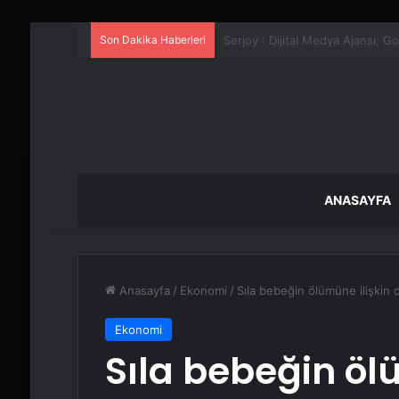
Son Dakika Haberleri
UETDS Nedir ? Uetds.com İle Akıll
ANASAYFA
Anasayfa
/
Ekonomi
/
Sıla bebeğin ölümüne ilişkin 
Ekonomi
Sıla bebeğin öl