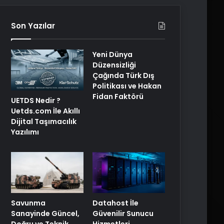
Son Yazılar
Yeni Dünya
Düzensizliği
Çağında Türk Dış
Politikası ve Hakan
Fidan Faktörü
UETDS Nedir ?
Uetds.com İle Akıllı
Dijital Taşımacılık
Yazılımı
Savunma
Datahost İle
Sanayinde Güncel,
Güvenilir Sunucu
Doğru ve Teknik
Hizmetleri