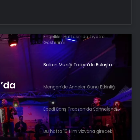
‘Uçan Hollandalı’ sahnelendi
Engelliler Haftası’nda Tiyatro
Gösterimi
Balkan Müziği Trakya’da Buluştu
a’da
Mengen’de Anneler Günü Etkinliği
Ebedi Barış Trabzon’da Sahnelendi
Bu hafta 10 film vizyona girecek