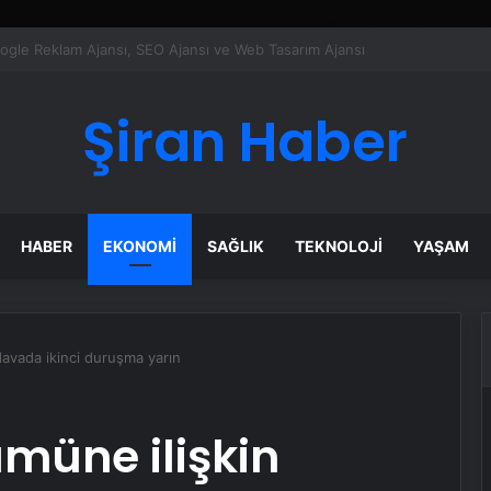
ı Dijital Taşımacılık Yazılımı
Şiran Haber
HABER
EKONOMI
SAĞLIK
TEKNOLOJI
YAŞAM
davada ikinci duruşma yarın
ümüne ilişkin