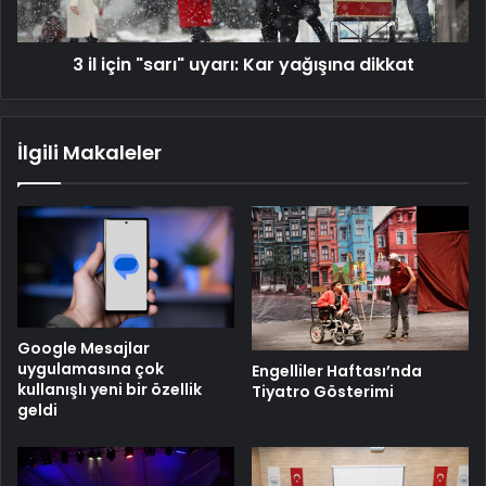
dikkat
3 il için "sarı" uyarı: Kar yağışına dikkat
İlgili Makaleler
Google Mesajlar
uygulamasına çok
Engelliler Haftası’nda
kullanışlı yeni bir özellik
Tiyatro Gösterimi
geldi