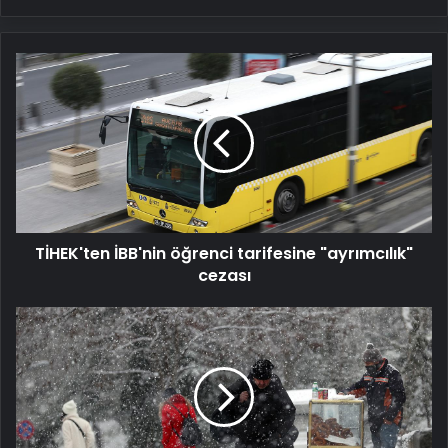
TİHEK'ten
İBB'nin
öğrenci
tarifesine
"ayrımcılık"
cezası
TİHEK'ten İBB'nin öğrenci tarifesine "ayrımcılık"
cezası
3
il
için
"sarı"
uyarı:
Kar
yağışına