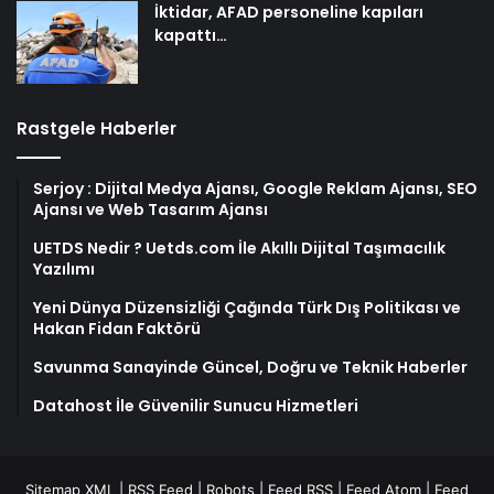
İktidar, AFAD personeline kapıları
kapattı…
Rastgele Haberler
Serjoy : Dijital Medya Ajansı, Google Reklam Ajansı, SEO
Ajansı ve Web Tasarım Ajansı
UETDS Nedir ? Uetds.com İle Akıllı Dijital Taşımacılık
Yazılımı
Yeni Dünya Düzensizliği Çağında Türk Dış Politikası ve
Hakan Fidan Faktörü
Savunma Sanayinde Güncel, Doğru ve Teknik Haberler
Datahost İle Güvenilir Sunucu Hizmetleri
Sitemap XML
|
RSS Feed
|
Robots
|
Feed RSS
|
Feed Atom
|
Feed