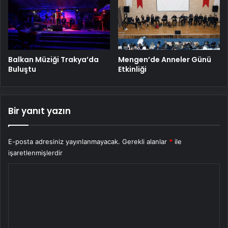
Balkan Müziği Trakya’da
Mengen’de Anneler Günü
Buluştu
Etkinliği
Bir yanıt yazın
E-posta adresiniz yayınlanmayacak.
Gerekli alanlar
*
ile
işaretlenmişlerdir
Y
o
r
u