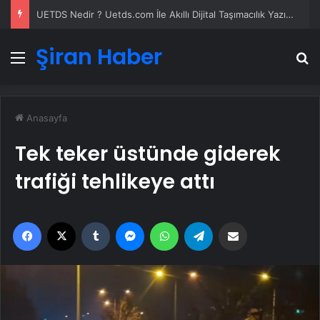
Yeni Dünya Düzensizliği Çağında Türk Dış Politikası ve Hakan Fidan Faktörü
Şiran Haber
Menü
A
Anasayfa
Tek teker üstünde giderek
trafiği tehlikeye attı
Facebook
X
Tumblr
Messenger
WhatsApp
Telegram
Email'den paylaş