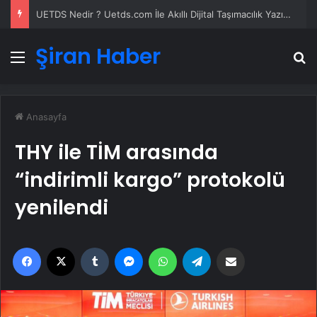
UETDS Nedir ? Uetds.com İle Akıllı Dijital Taşımacılık Yazılımı
Şiran Haber
Menü
A
Anasayfa
THY ile TİM arasında
“indirimli kargo” protokolü
yenilendi
Facebook
X
Tumblr
Messenger
WhatsApp
Telegram
Email'den paylaş