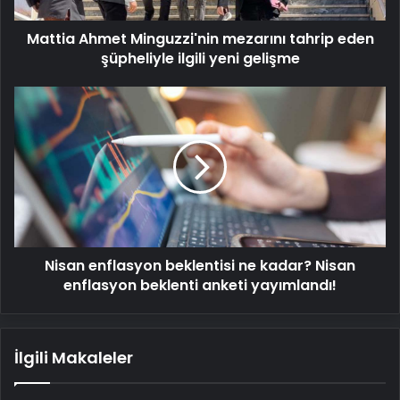
yeni
Mattia Ahmet Minguzzi'nin mezarını tahrip eden
gelişme
şüpheliyle ilgili yeni gelişme
Nisan
enflasyon
beklentisi
ne
kadar?
Nisan
enflasyon
beklenti
anketi
Nisan enflasyon beklentisi ne kadar? Nisan
yayımlandı!
enflasyon beklenti anketi yayımlandı!
İlgili Makaleler