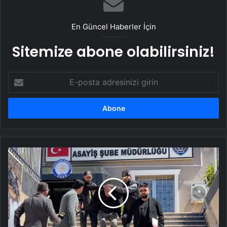
UETDS Nedir ? Uetds.com İle Akıllı Dijital
Taşımacılık Yazılımı
En Güncel Haberler İçin
Sitemize abone olabilirsiniz!
E-
posta
adresinizi
girin
Mattia
Ahmet
Minguzzi'nin
mezarını
tahrip
eden
şüpheliyle
ilgili