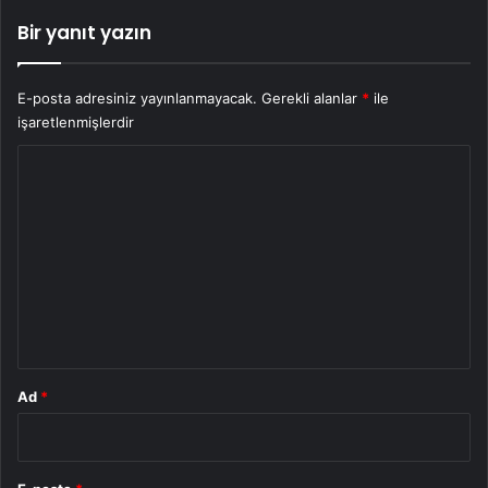
Bir yanıt yazın
E-posta adresiniz yayınlanmayacak.
Gerekli alanlar
*
ile
işaretlenmişlerdir
Y
o
r
u
m
*
Ad
*